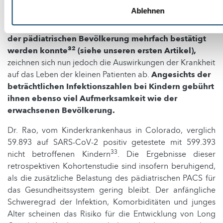
Und bei Kindern?
Ablehnen
Obwohl die geringere Prävalenz von Long Covid in
der pädiatrischen Bevölkerung mehrfach bestätigt
32
werden konnte
(siehe unseren ersten Artikel),
zeichnen sich nun jedoch die Auswirkungen der Krankheit
auf das Leben der kleinen Patienten ab.
Angesichts der
beträchtlichen Infektionszahlen bei Kindern gebührt
ihnen ebenso viel Aufmerksamkeit wie der
erwachsenen Bevölkerung.
Dr. Rao, vom Kinderkrankenhaus in Colorado, verglich
59.893 auf SARS-CoV-2 positiv getestete mit 599.393
33
nicht betroffenen Kindern
. Die Ergebnisse dieser
retrospektiven Kohortenstudie sind insofern beruhigend,
als die zusätzliche Belastung des pädiatrischen PACS für
das Gesundheitssystem gering bleibt. Der anfängliche
Schweregrad der Infektion, Komorbiditäten und junges
Alter scheinen das Risiko für die Entwicklung von Long