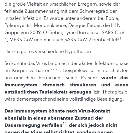
die große Vielfalt an ursächlichen Erregern, sowie der
fehlende Zusammenhang mit dem Schweregrad der
initialen Infektion. Es wurde unter anderem bei Ebola,
Poliomyelitis, Mononukleose, Dengue-Fieber, die H1N1-
Grippe von 2009, Q-Fieber, Lyme-Borreliose, SARS-CoV-
21
1, MERS-CoV und nun auch SARS-CoV-2 beobachtet
.
Hierzu gibt es verschiedene Hypothesen.
So könnte das Virus lang nach der akuten Infektionsphase
22,23
im Körper verharren
, beispielsweise in geschützten
anatomischen Bereichen. Seine Präsenz
würde das
Immunsystem chronisch stimulieren und einen
entzündlichen Teufelskreis erzeugen
. Ein Therapieziel
wäre dementsprechend seine vollständige Beseitigung.
Das Immunsystem könnte nach Virus-Kontakt
ebenfalls in einen aberranten Zustand der
24
Dauererregung verfallen
,
der sich jedoch nicht
gegen das Virus selbst richtet, sondern gegen