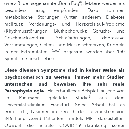
(wie z.B. der sogenannte „Brain Fog“); letztere werden als
besonders lästig empfunden. Dazu kommen
metabolische Störungen (unter anderem Diabetes
mellitus); Verdauungs- und Herzkreislauf-Probleme
(Rhythmusstörungen, Bluthochdruck); Geruchs- und
Geschmacksverlust; Schlafstörungen; depressive
Verstimmungen; Gelenk- und Muskelschmerzen; Kribbeln
5,6,7
in den Extremitäten…
Insgesamt werden über 150
Symptome beschrieben.
Diese diversen Symptome sind in keiner Weise als
psychosomatisch zu werten. Immer mehr Studien
untersuchen und beweisen ihre sehr reale
Pathophysiologie.
Ein erbauliches Beispiel ist jene von
8
Dr. Puntmann geleitete Studie
aus dem
Universitätsklinikum Frankfurt: Seine Arbeit hat es
ermöglicht, Läsionen im Bereich der Herzmuskeln von
346 Long Covid Patienten mittels MRT darzustellen.
Obwohl die initiale COVID-19-Erkrankung seiner