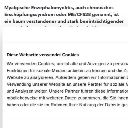
Myalgische Enzephalomyelitis, auch chronisches
Erschöpfungssyndrom oder ME/CFS28 genannt, ist
ein kaum verstandener und stark beeinträchtigender
Zustand, der vorwiegend nach einer leichten
Virusinfektion bei jungen Menschen (30 bis 40
Jahre) auftritt.
Seine Prävalenz liegt bei etwa 0,4 % und
ist mit großer Wahrscheinlichkeit unterschätzt; es handelt
29
Diese Webseite verwendet Cookies
sich also nicht um eine seltene Erkrankung
. Die
Symptome können Monate, Jahre oder sogar lebenslang
Wir verwenden Cookies, um Inhalte und Anzeigen zu persona
anhalten. Die Betroffenen leiden unter einer hartnäckigen
Funktionen für soziale Medien anbieten zu können und die Zu
Form chronischer Müdigkeit, die durch Ruhe und Schlaf
Website zu analysieren. Außerdem geben wir Informationen z
nicht gelindert, durch körperliche oder geistige
Verwendung unserer Website an unsere Partner für soziale
Anstrengung verschlimmert und von vielen weiteren
und Analysen weiter. Unsere Partner führen diese Informatio
(neurologischen, intestinalen, grippeähnlichen)
möglicherweise mit weiteren Daten zusammen, die Sie ihnen 
Symptomen begleitet wird.
haben oder die sie im Rahmen Ihrer Nutzung der Dienste g
Ist Long Covid eine Form der Myalgischen
30
Enzephalomyelitis
? Diese Hypothese bringt
Einwilligungsauswahl