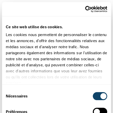
Comment calcule-t-on le taux de
reproduction ?
Ce site web utilise des cookies.
Le taux de reproduction de base R0 dépend de trois
Les cookies nous permettent de personnaliser le contenu
questions : durant combien de temps un individu infecté
et les annonces, d'offrir des fonctionnalités relatives aux
est-il contagieux ; quelle est la fréquence de ses contacts
médias sociaux et d'analyser notre trafic. Nous
sociaux et quelle est la probabilité qu'il contamine
partageons également des informations sur l'utilisation de
d'autres personnes ? Même si à première vue, les
notre site avec nos partenaires de médias sociaux, de
questions peuvent sembler simples, y trouver des
publicité et d'analyse, qui peuvent combiner celles-ci
réponses n'a rien de banal.
avec d'autres informations que vous leur avez fournies
ou qu'ils ont collectées lors de votre utilisation de leurs
Un
traçage intégral des contacts
pourrait contribuer à
services.
comprendre la façon dont la maladie se propage. Cette
procédure influence cependant aussi le résultat. Ainsi, si
Sélection
les personnes infectées sont identifiées et mises en
Nécessaires
du
quarantaine, cela fausse les conclusions relatives à la
consentement
propagation naturelle d'une infection du fait de son
Préférences