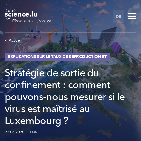
Skip
to
DE
main
content
Accueil
EXPLICATIONS SUR LE TAUX DE REPRODUCTION RT
Stratégie de sortie du
confinement : comment
pouvons-nous mesurer si le
virus est maîtrisé au
Luxembourg ?
27.04.2020
|
FNR