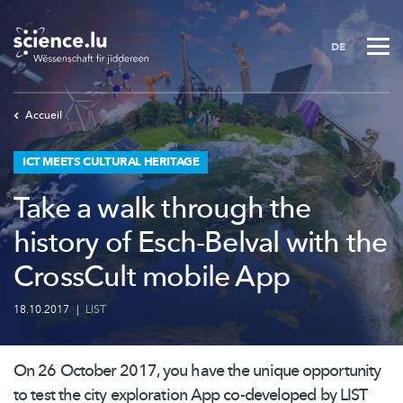
Skip
to
DE
main
content
Accueil
ICT MEETS CULTURAL HERITAGE
Take a walk through the
history of Esch-Belval with the
CrossCult mobile App
18.10.2017
|
LIST
On 26 October 2017, you have the unique opportunity
to test the city exploration App co-developed by LIST