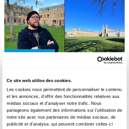
Portraits de chercheurs
SPOTLIGHT ON YOUNG RESEARCHERS
Les relations historiques entre la
Ce site web utilise des cookies.
Communauté européenne et l'Union
Les cookies nous permettent de personnaliser le contenu
soviétique
et les annonces, d'offrir des fonctionnalités relatives aux
Claude est doctorant et historien à l'université de Cambridge.
médias sociaux et d'analyser notre trafic. Nous
Il effectue des recherches de doctorat depuis trois ans s...
partageons également des informations sur l'utilisation de
FNR
notre site avec nos partenaires de médias sociaux, de
publicité et d'analyse, qui peuvent combiner celles-ci