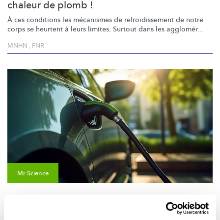
chaleur de plomb !
À ces conditions les mécanismes de
refroidissement
de notre
corps se heurtent à leurs limites. Surtout dans les agglomér...
MNHN
,
FNR
Mr Science
E-AUTO VS VERBRENNER
Ass den Elektroauto méi ëmweltfrëndlech?