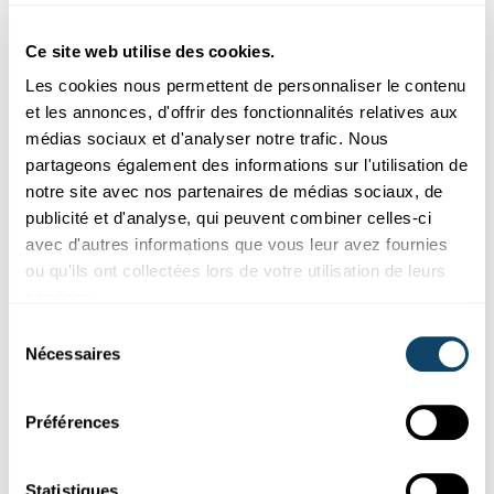
De Mr Science analyséiert
d'Wëssenschaft
hannert dëser Fro a
kuckt sech den
CO2-Foussofdrock
iwwert
d'Liewensdauer
vun
Ce site web utilise des cookies.
d...
Les cookies nous permettent de personnaliser le contenu
FNR
et les annonces, d'offrir des fonctionnalités relatives aux
médias sociaux et d'analyser notre trafic. Nous
partageons également des informations sur l'utilisation de
notre site avec nos partenaires de médias sociaux, de
publicité et d'analyse, qui peuvent combiner celles-ci
avec d'autres informations que vous leur avez fournies
ou qu'ils ont collectées lors de votre utilisation de leurs
services.
Sélection
Nécessaires
du
Recherche au Luxembourg
consentement
Préférences
NOUVEAUTÉS EN SCIENCE
L’essentiel de l’actualité de la recherche au
Luxembourg - juin 2022
Statistiques