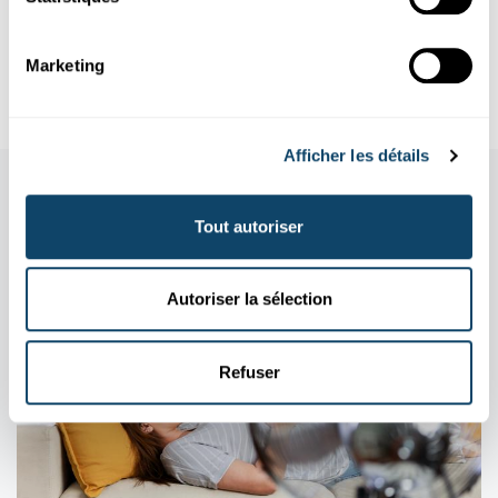
Les dernières études au Luxembourg ont permis la découverte
de candidats
thérapeutiques
pour le traitement de plusieurs ...
Marketing
LIH
,
LCSB
,
Liser
,
LNS
,
University of Luxembourg
,
STATEC
,
LIST
Afficher les détails
Aussi dans cette rubrique
Tout autoriser
Autoriser la sélection
Refuser