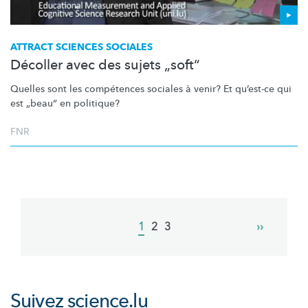
ATTRACT SCIENCES SOCIALES
Décoller avec des sujets „soft“
Quelles sont les compétences sociales à venir? Et qu’est-ce qui
est „beau“ en politique?
FNR
Pagination
Current
1
Page
2
Page
3
Next
››
page
page
Suivez
science.lu