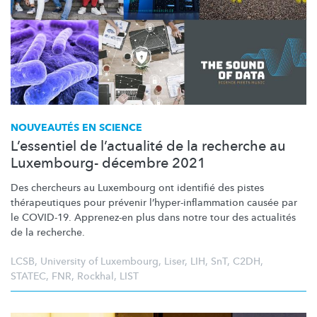
NOUVEAUTÉS EN SCIENCE
L’essentiel de l’actualité de la recherche au
Luxembourg- décembre 2021
Des chercheurs au Luxembourg ont identifié des pistes
thérapeutiques
pour prévenir
l’hyper-inflammation
causée par
le COVID-19. Apprenez-en plus dans notre tour des actualités
de la recherche.
LCSB
,
University of Luxembourg
,
Liser
,
LIH
,
SnT
,
C2DH
,
STATEC
,
FNR
,
Rockhal
,
LIST