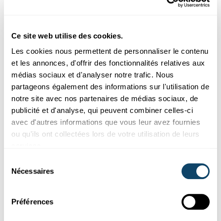
fondement scientifique
Dans le domaine de la jeunesse, le ministère compétent mise
Ce site web utilise des cookies.
sur une collaboration avec
l’Université
du Luxembourg. Une
décision judicieuse, mais qui n'a rien d'évident.
Les cookies nous permettent de personnaliser le contenu
et les annonces, d'offrir des fonctionnalités relatives aux
FNR
médias sociaux et d'analyser notre trafic. Nous
partageons également des informations sur l'utilisation de
notre site avec nos partenaires de médias sociaux, de
publicité et d'analyse, qui peuvent combiner celles-ci
avec d'autres informations que vous leur avez fournies
ou qu'ils ont collectées lors de votre utilisation de leurs
services.
Sélection
Nécessaires
du
consentement
Préférences