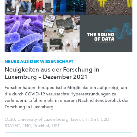
NEUES AUS DER WISSENSCHAFT
Neuigkeiten aus der Forschung in
Luxemburg – Dezember 2021
Forscher haben
therapeutische
Möglichkeiten
aufgezeigt, um
die durch COVID-19 verursachte
Hyperentzündungen
zu
verhindern. Erfahre mehr in unserem
Nachrichtenüberblick
der
Forschung in Luxemburg.
LCSB
,
University of Luxembourg
,
Liser
,
LIH
,
SnT
,
C2DH
,
STATEC
,
FNR
,
Rockhal
,
LIST