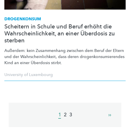
DROGENKONSUM
Scheitern in Schule und Beruf erhöht die
Wahrscheinlichkeit, an einer Überdosis zu
sterben
Außerdem: kein Zusammenhang zwischen dem Beruf der Eltern
und der
Wahrscheinlichkeit,
dass deren
drogenkonsumierendes
Kind an einer Überdosis stirbt.
University of Luxembourg
Pagination
Current
1
Page
2
Page
3
Next
››
page
page