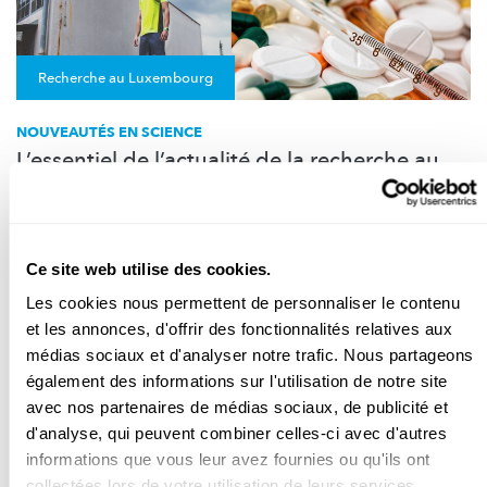
Recherche au Luxembourg
NOUVEAUTÉS EN SCIENCE
L’essentiel de l’actualité de la recherche au
Luxembourg- mai 2022
L’activité physique réduit la gravité du COVID et bientôt des
satellites seront capables de naviguer en toute autonomie.
Ce site web utilise des cookies.
Université du Luxembourg
,
LCSB
,
LIH
,
SnT
,
C2DH
,
STATEC
Les cookies nous permettent de personnaliser le contenu
et les annonces, d'offrir des fonctionnalités relatives aux
médias sociaux et d'analyser notre trafic. Nous partageons
également des informations sur l'utilisation de notre site
avec nos partenaires de médias sociaux, de publicité et
d'analyse, qui peuvent combiner celles-ci avec d'autres
informations que vous leur avez fournies ou qu'ils ont
collectées lors de votre utilisation de leurs services.