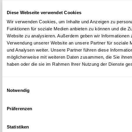
Diese Webseite verwendet Cookies
Wir verwenden Cookies, um Inhalte und Anzeigen zu persona
Funktionen für soziale Medien anbieten zu können und die Zu
Website zu analysieren. Außerdem geben wir Informationen z
Verwendung unserer Website an unsere Partner für soziale
und Analysen weiter. Unsere Partner führen diese Informatio
möglicherweise mit weiteren Daten zusammen, die Sie ihnen 
haben oder die sie im Rahmen Ihrer Nutzung der Dienste g
POLARISATION IN SOCIETY
How polarised is Luxembourg? Assessment
of a researcher
Einwilligungsauswahl
Notwendig
Is polarisation increasing and more and more dividing our
society? How is the situation in Luxembourg? Assessment from
Christophe Lesschaeve from the University of Luxembourg
Präferenzen
University of Luxembourg
Statistiken