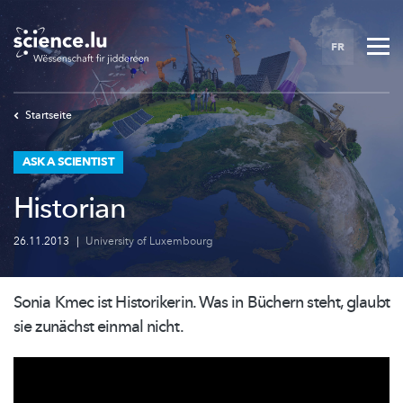
Skip
to
FR
main
content
Startseite
ASK A SCIENTIST
Historian
26.11.2013
|
University of Luxembourg
Sonia Kmec ist Historikerin. Was in Büchern steht, glaubt
sie zunächst einmal nicht.