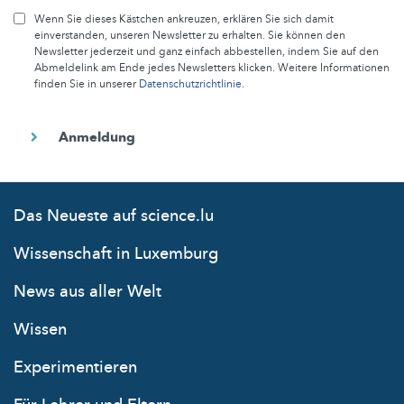
Wenn Sie dieses Kästchen ankreuzen, erklären Sie sich damit
einverstanden, unseren Newsletter zu erhalten. Sie können den
Newsletter jederzeit und ganz einfach abbestellen, indem Sie auf den
Abmeldelink am Ende jedes Newsletters klicken. Weitere Informationen
finden Sie in unserer
Datenschutzrichtlinie
.
Das Neueste auf science.lu
Wissenschaft in Luxemburg
News aus aller Welt
Wissen
Experimentieren