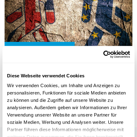
Wissenschaft in der Gesellschaft
EU-AUSTRITT GROSSBRITANNIENS
Welche Folgen hat der Brexit für die
Diese Webseite verwendet Cookies
Europäische Forschung?
Wir verwenden Cookies, um Inhalte und Anzeigen zu
In der EU zählt
Großbritannien
zu den wichtigsten
personalisieren, Funktionen für soziale Medien anbieten
Forschungspartnern.
Entsprechend besorgt ist die Wissenschaft
mit Blic...
zu können und die Zugriffe auf unsere Website zu
analysieren. Außerdem geben wir Informationen zu Ihrer
FNR
Verwendung unserer Website an unsere Partner für
soziale Medien, Werbung und Analysen weiter. Unsere
Partner führen diese Informationen möglicherweise mit
weiteren Daten zusammen, die Sie ihnen bereitgestellt