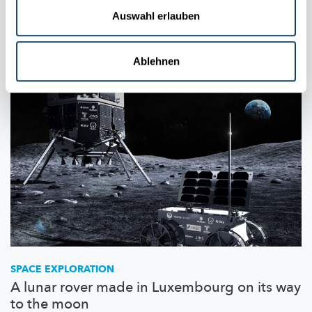
werden. Wir haben nach dem Stand heute und den Plänen für
Auswahl erlauben
die Zukunft nachgefragt.
Luxembourg Space Agency
,
ESRIC
Ablehnen
SPACE EXPLORATION
A lunar rover made in Luxembourg on its way
to the moon