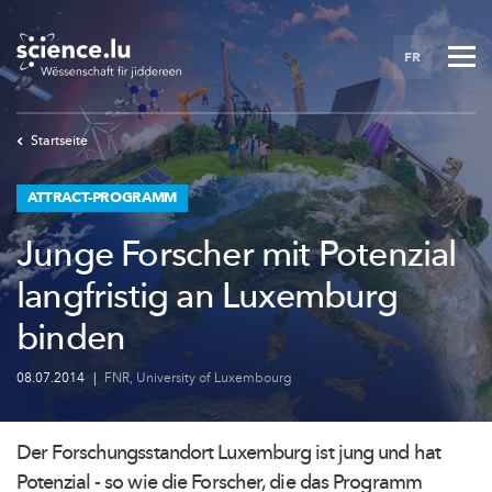
Skip
to
FR
main
content
Startseite
ATTRACT-PROGRAMM
Junge Forscher mit Potenzial
langfristig an Luxemburg
binden
08.07.2014
|
FNR
,
University of Luxembourg
Der
Forschungsstandort
Luxemburg ist jung und hat
Potenzial - so wie die Forscher, die das Programm