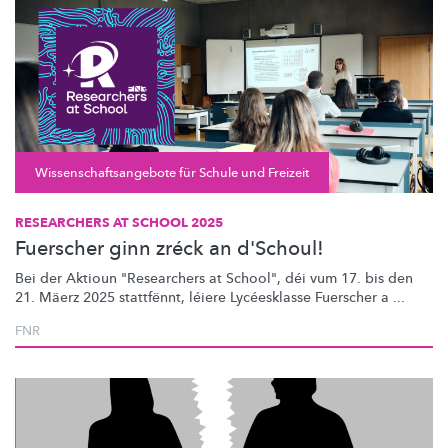
Wissenschaftsangebote für Schule und Freizeit
RESEARCHERS AT SCHOOL 2025
Fuerscher ginn zréck an d'Schoul!
Bei der Aktioun "Researchers at School", déi vum 17. bis den
21. Mäerz 2025 stattfënnt, léiere Lycéesklasse Fuerscher a ...
FNR