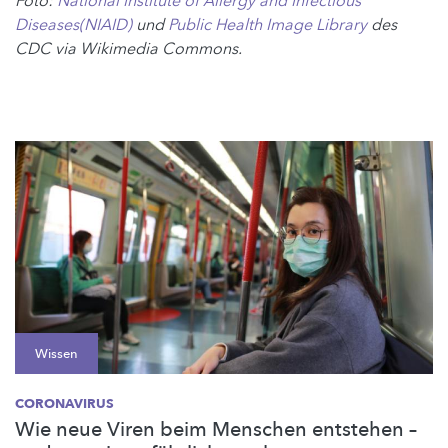
Foto:
National Institute of Allergy and Infectious
Diseases(NIAID)
und
Public Health Image Library
des
CDC via Wikimedia Commons.
Wissen
CORONAVIRUS
Wie neue Viren beim Menschen entstehen –