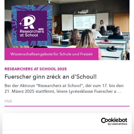
Wissenschaftsangebote für Schule und Freizeit
RESEARCHERS AT SCHOOL 2025
Fuerscher ginn zréck an d'Schoul!
Bei der Aktioun "Researchers at School", déi vum 17. bis den
21. Mäerz 2025 stattfënnt, léiere Lycéesklasse Fuerscher a ...
FNR