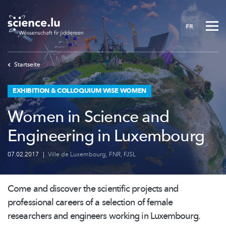
Skip
to
FR
main
content
Startseite
EXHIBITION & COLLOQUIUM WISE WOMEN
Women in Science and
Engineering in Luxembourg
07.02.2017
|
Ville de Luxembourg
,
FNR
,
FJSL
Come and discover the scientific projects and
professional careers of a selection of female
researchers and engineers working in Luxembourg.