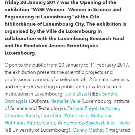
Friday 20 January 2017 was the Opening of the
exhibition "WiSE Women - Women in Science and
Engineering in Luxembourg" at the Cité
bibliothèque of Luxembourg City. The exhibition is
organised by the Ville de Luxembourg in
collaboration with the Luxembourg Research Fund
and the Fondation Jeunes Scientifiques
Luxembourg.
Open to the public from 20 January to 11 February 2017,
the exhibution presents the scientific projects and
professional careers of a selection of 12 female scientists
and engineers working in public and private research
institutions in Luxembourg:
Julie Distel
(IEE),
Sandra
Domagala
(DuPont),
Nathalie Valle
(Luxembourg Institute
of Science and Technology),
Pascale Engel de Abreu
,
Claudine Kirsch
,
Conchita D’Ambrosio
,
Mahulena
Hofmann
,
Patrice Caire
,
Anna Heintz-Buschart
,
Ines Thiele
(all University of Luxembourg),
Conny Mathay
(Integrated