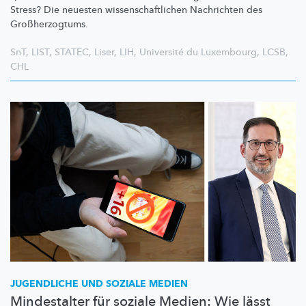
Stress? Die neuesten
wissenschaftlichen
Nachrichten des
Großherzogtums.
SnT
,
LIST
,
STATEC
,
Liser
,
LIH
,
Université du Luxembourg
,
LCSB
,
CHL
JUGENDLICHE UND SOZIALE MEDIEN
Mindestalter für soziale Medien: Wie lässt