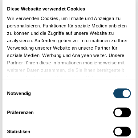
Diese Webseite verwendet Cookies
Wir verwenden Cookies, um Inhalte und Anzeigen zu
personalisieren, Funktionen für soziale Medien anbieten
zu können und die Zugriffe auf unsere Website zu
analysieren. Außerdem geben wir Informationen zu Ihrer
Forschung in Luxemburg
Verwendung unserer Website an unsere Partner für
soziale Medien, Werbung und Analysen weiter. Unsere
GESUNDHEIT
Partner führen diese Informationen möglicherweise mit
Welche Auswirkung hat die Trennung der
weiteren Daten zusammen, die Sie ihnen bereitgestellt
Eltern auf das Körpergewicht ihrer Kinder?
haben oder die sie im Rahmen Ihrer Nutzung der Dienste
gesammelt haben.
Forscher aus Luxemburg und London haben festgestellt: Nach
Einwilligungsauswahl
einer Trennung der Eltern steigt der
Body-Mass-Index
(BMI)
Notwendig
de...
Liser
Präferenzen
Statistiken