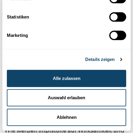
gutmachen, indem sie die verschiedenen Phasen der
klinischen Studien parallel laufen liessen.
Statistiken
Hier ein Überblick-Artikel, wie die einzelnen Phasen der
Impfstoffherstellung ablaufen:
Marketing
Details zeigen
Alle zulassen
Auswahl erlauben
Wissen
Ablehnen
IMPFSTOFFENTWICKLUNG SARS-COV-2
Wie werden Impfstoffe auf Wirksamkeit und