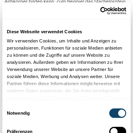
Antikörper bilden kann. Zum Beispiel das Stachelprotein
in der Virushülle, also den «Zacken in der Krone» von
SARS-CoV-2.
So kam es, dass der amerikanische Impfstoffhersteller
Diese Webseite verwendet Cookies
Moderna keine zehn Wochen nach der Veröffentlichung
Wir verwenden Cookies, um Inhalte und Anzeigen zu
des Virusgenoms einen Impfstoffkandidaten für Phase-I
personalisieren, Funktionen für soziale Medien anbieten
klinische Studien bereit hatte. «Die Forschenden mussten
zu können und die Zugriffe auf unsere Website zu
nicht bei null anfangen», sagt Carlos Guzmán, Leiter der
analysieren. Außerdem geben wir Informationen zu Ihrer
Abteilung Vakzinologie am Helmholtz-Zentrum für
Verwendung unserer Website an unsere Partner für
Infektionsforschung in Braunschweig.
soziale Medien, Werbung und Analysen weiter. Unsere
Partner führen diese Informationen möglicherweise mit
Die verschiedenen Phasen der
weiteren Daten zusammen, die Sie ihnen bereitgestellt
klinischen Studien liefen parallel
haben oder die sie im Rahmen Ihrer Nutzung der Dienste
ab
gesammelt haben.
Einwilligungsauswahl
Notwendig
Auf diesem Vorsprung ausgeruht haben sich die
Impfstoffhersteller aber nicht. Sie konnten weitere Zeit
Präferenzen