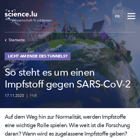
Skip
to
FR
main
content
Startseite
LICHT AM ENDE DES TUNNELS?
So steht es um einen
Impfstoff gegen SARS-CoV-2
17.11.2020
|
FNR
Auf dem Weg hin zur Normalität, werden Impfstoffe
eine wichtige Rolle spielen. Wie weit ist die Forschung
daran? Wann wird es zugelassene Impfstoffe geben?