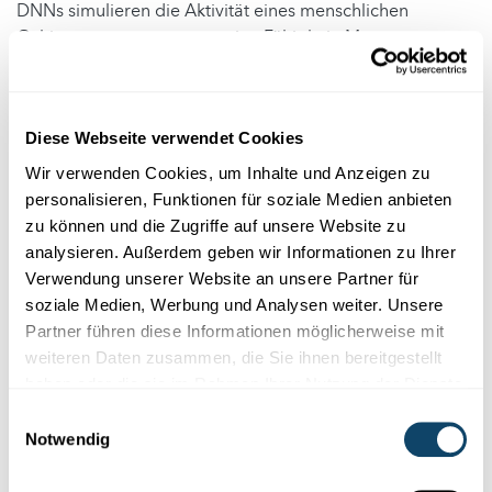
DNNs simulieren die Aktivität eines menschlichen
Gehirns, genauer gesagt seine Fähigkeit, Muster zu
erkennen. Insbesondere einer der untersuchten
Algorithmen ist vielversprechend für die Vorhersage von
neurodegenerativen Erkrankungen. Die derzeit
Diese Webseite verwendet Cookies
verwendeten statistischen Modelle sind jedoch nach wie
vor gute Werkzeuge, die einfacher zu interpretieren sind.
Wir verwenden Cookies, um Inhalte und Anzeigen zu
personalisieren, Funktionen für soziale Medien anbieten
In dieser Studie wurden drei verschiedene DNN mit zwei
zu können und die Zugriffe auf unsere Website zu
klassischen statistischen Modellen verglichen. Dazu
analysieren. Außerdem geben wir Informationen zu Ihrer
wurde ein großer Satz epidemiologischer und klinischer
Verwendung unserer Website an unsere Partner für
Daten analysiert, der mehrere Tausend Patienten
soziale Medien, Werbung und Analysen weiter. Unsere
umfasste. Diese wiesen zu Beginn der Datenerhebung
Partner führen diese Informationen möglicherweise mit
keine neurodegenerative Erkrankung auf. Die Daten
weiteren Daten zusammen, die Sie ihnen bereitgestellt
wurden zwischen 2004 und 2017 erhoben.
haben oder die sie im Rahmen Ihrer Nutzung der Dienste
gesammelt haben.
Zur Pressemitteilung
/
Zur Publikation
Einwilligungsauswahl
Notwendig