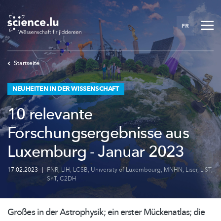
Skip
to
FR
main
content
Startseite
NEUHEITEN IN DER WISSENSCHAFT
10 relevante
Forschungsergebnisse aus
Luxemburg - Januar 2023
17.02.2023
|
FNR
,
LIH
,
LCSB
,
University of Luxembourg
,
MNHN
,
Liser
,
LIST
,
SnT
,
C2DH
Großes in der Astrophysik; ein erster Mückenatlas; die