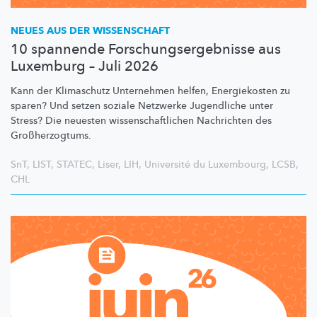
NEUES AUS DER WISSENSCHAFT
10 spannende Forschungsergebnisse aus
Luxemburg – Juli 2026
Kann der Klimaschutz Unternehmen helfen, Energiekosten zu
sparen? Und setzen soziale Netzwerke Jugendliche unter
Stress? Die neuesten
wissenschaftlichen
Nachrichten des
Großherzogtums.
SnT
,
LIST
,
STATEC
,
Liser
,
LIH
,
Université du Luxembourg
,
LCSB
,
CHL