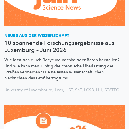
NEUES AUS DER WISSENSCHAFT
10 spannende Forschungsergebnisse aus
Luxemburg – Juni 2026
Wie lässt sich durch Recycling nachhaltiger Beton herstellen?
Und wie kann man künftig die chronische Überlastung der
Straßen vermeiden? Die neuesten
wissenschaftlichen
Nachrichten des
Großherzogtums
University of Luxembourg
,
Liser
,
LIST
,
SnT
,
LCSB
,
LIH
,
STATEC