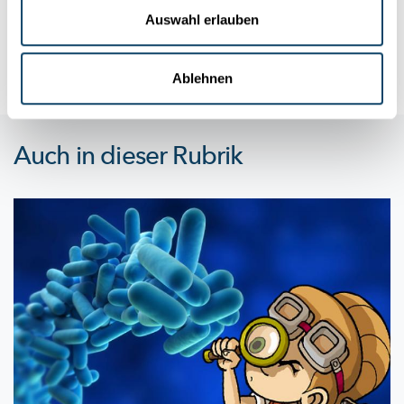
Westliche Demokratien wuchsen in der
Nachkriegszeit
auf der
Auswahl erlauben
Basis einer gebildeten und stabilen
Mittelschicht.
Die Entwi...
University of Luxembourg
,
FNR
Ablehnen
Auch in dieser Rubrik