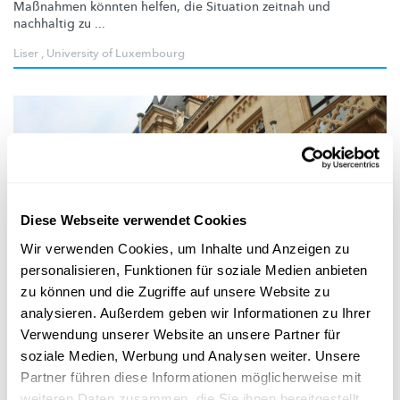
Maßnahmen könnten helfen, die Situation zeitnah und
nachhaltig zu ...
Liser
,
University of Luxembourg
Diese Webseite verwendet Cookies
Wir verwenden Cookies, um Inhalte und Anzeigen zu
personalisieren, Funktionen für soziale Medien anbieten
Wissenschaft in der Gesellschaft
zu können und die Zugriffe auf unsere Website zu
analysieren. Außerdem geben wir Informationen zu Ihrer
EVIDENCE BASED POLICY MAKING
Verwendung unserer Website an unsere Partner für
Luxemburgs Parlament schafft
soziale Medien, Werbung und Analysen weiter. Unsere
wissenschaftlichen Dienst für Abgeordnete
Partner führen diese Informationen möglicherweise mit
weiteren Daten zusammen, die Sie ihnen bereitgestellt