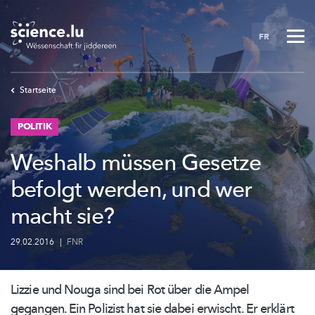
Skip
to
FR
main
content
Startseite
POLITIK
Weshalb müssen Gesetze
befolgt werden, und wer
macht sie?
29.02.2016
|
FNR
Lizzie und Nouga sind bei Rot über die Ampel
gegangen. Ein Polizist hat sie dabei erwischt. Er erklärt