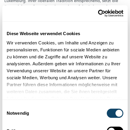
Luxemburg. Ihrer liberalen Tradition entsprechend, setzt die
Partei dabei auf eine Forschung, die auf die Belange der
Wirtschaft abgesti...
science.lu
Diese Webseite verwendet Cookies
Wir verwenden Cookies, um Inhalte und Anzeigen zu
personalisieren, Funktionen für soziale Medien anbieten
zu können und die Zugriffe auf unsere Website zu
analysieren. Außerdem geben wir Informationen zu Ihrer
Verwendung unserer Website an unsere Partner für
soziale Medien, Werbung und Analysen weiter. Unsere
Partner führen diese Informationen möglicherweise mit
weiteren Daten zusammen, die Sie ihnen bereitgestellt
haben oder die sie im Rahmen Ihrer Nutzung der Dienste
gesammelt haben.
Einwilligungsauswahl
Notwendig
WAS DIE PARTEIEN ZUR FORSCHUNG SAGEN
LSAP