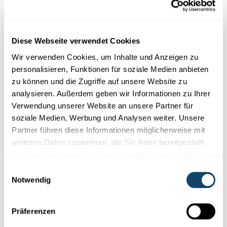
Diese Webseite verwendet Cookies
Wir verwenden Cookies, um Inhalte und Anzeigen zu
personalisieren, Funktionen für soziale Medien anbieten
zu können und die Zugriffe auf unsere Website zu
analysieren. Außerdem geben wir Informationen zu Ihrer
Verwendung unserer Website an unsere Partner für
soziale Medien, Werbung und Analysen weiter. Unsere
Wissenschaft in der Gesellschaft
Partner führen diese Informationen möglicherweise mit
weiteren Daten zusammen, die Sie ihnen bereitgestellt
REPRÄSENTATIVE FNR-UMFRAGE
haben oder die sie im Rahmen Ihrer Nutzung der Dienste
Vertrauen der Bevölkerung in die
gesammelt haben.
Wissenschaft weiter gestiegen
Einwilligungsauswahl
Notwendig
Wie bewerten die Luxemburger die Rolle der Wissenschaft in
der
Covid-Pandemie?
Wie hoch ist das Interesse an der
Wissens...
Präferenzen
FNR