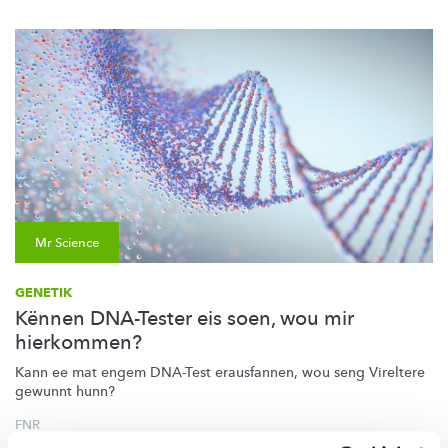
Mr Science
GENETIK
Kënnen DNA-Tester eis soen, wou mir
hierkommen?
Kann ee mat engem DNA-Test erausfannen, wou seng Vireltere
gewunnt hunn?
FNR