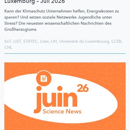
Luxemburg – Juli 2026
Kann der Klimaschutz Unternehmen helfen, Energiekosten zu
sparen? Und setzen soziale Netzwerke Jugendliche unter
Stress? Die neuesten
wissenschaftlichen
Nachrichten des
Großherzogtums.
SnT
,
LIST
,
STATEC
,
Liser
,
LIH
,
Université du Luxembourg
,
LCSB
,
CHL