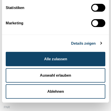
Statistiken
Marketing
Details zeigen
Alle zulassen
Wissenschaft in der Gesellschaft
INTERAKTIVE KONFERENZ
Auswahl erlauben
Wie kann man als Bürger seine
Umweltbelastung reduzieren?
Ablehnen
Am 17. November 2020 findet die nächste interaktive Konferenz
„So you think you’re green” statt (online). Diese konzentr...
FNR