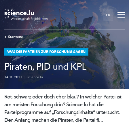
Skip
to
FR
main
content
Startseite
WAS DIE PARTEIEN ZUR FORSCHUNG SAGEN
Piraten, PID und KPL
14.10.2013
|
science.lu
Rot, schwarz oder doch eher blau? In welcher Partei ist
am meisten Forschung drin? Science.lu hat die
Parteiprogramme
auf
„Forschungsinhalte“
untersucht.
Den Anfang machen die Piraten, die Partei fi...