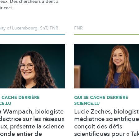
eux. Des chercheurs aident à
r ceci.
sity of Luxembourg
,
SnT
,
FNR
FNR
E CACHE DERRIÈRE
QUI SE CACHE DERRIÈRE
CE.LU
SCIENCE.LU
a Wampach, biologiste
Lucie Zeches, biologist
dactrice sur les réseaux
médiatrice scientifique
ux, présente la science
conçoit des défis
onde entier de
scientifiques pour « Ta