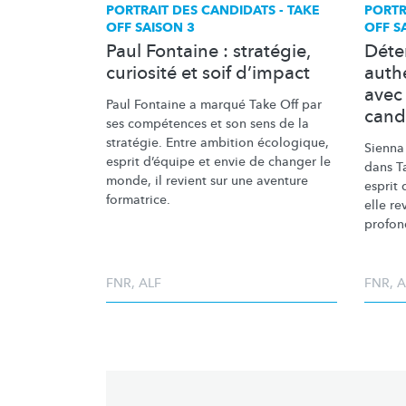
PORTRAIT DES CANDIDATS - TAKE
PORTR
OFF SAISON 3
OFF S
Paul Fontaine : stratégie,
Déte
curiosité et soif d’impact
authe
avec
Paul Fontaine a marqué Take Off par
cand
ses compétences et son sens de la
stratégie. Entre ambition écologique,
Sienna
esprit d’équipe et envie de changer le
dans Ta
monde, il revient sur une aventure
esprit 
formatrice.
elle re
profon
FNR
,
ALF
FNR
,
A
Pagination