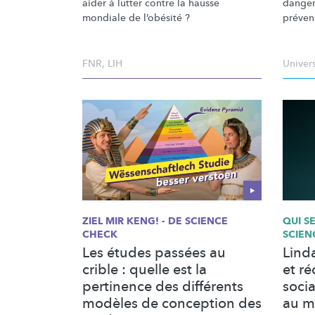
aider à lutter contre la hausse
danger
mondiale de l’obésité ?
préveni
FNR
,
LIH
Univer
ZIEL MIR KENG! - DE SCIENCE
QUI S
CHECK
SCIEN
Les études passées au
Lind
crible : quelle est la
et ré
pertinence des différents
socia
modèles de conception des
au m