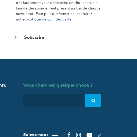
très facilement vous désinscrire en cliquant sur le
lien de désabonnement présent au bas de chaque
newsletter. Pour plus d’information, consultez
notre
politique de confidentialité
.
nts
Vous cherchez quelque chose ?
Suivez-nous