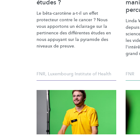
études ?
mani
perc
Le
bêta-carotène
a-t-il un effet
protecteur contre le cancer ? Nous
Linda 
vous apportons un éclairage sur la
depuis
pertinence des différentes études en
science
nous appuyant sur la pyramide des
les vid
niveaux de preuve.
l'intér
grand 
FNR
,
Luxembourg Institute of Health
FNR