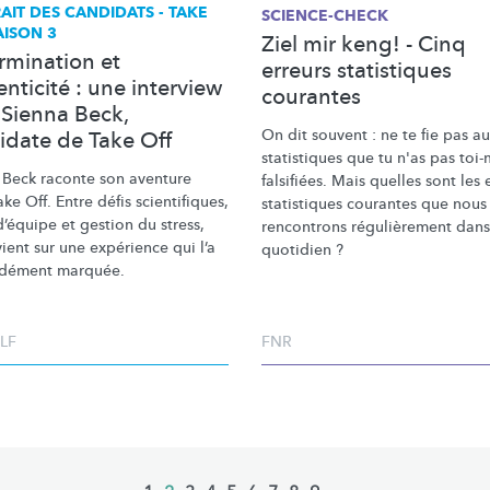
AIT DES CANDIDATS - TAKE
SCIENCE-CHECK
AISON 3
Ziel mir keng! - Cinq
rmination et
erreurs statistiques
nticité : une interview
courantes
 Sienna Beck,
On dit souvent : ne te fie pas a
idate de Take Off
statistiques que tu n'as pas to
 Beck raconte son aventure
falsifiées. Mais quelles sont les 
ke Off. Entre défis
scientifiques,
statistiques courantes que nous
d’équipe et gestion du stress,
rencontrons
régulièrement
dans
vient sur une expérience qui l’a
quotidien ?
dément marquée.
LF
FNR