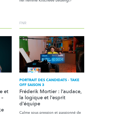
hei nëmme Klischeeë bedéngt?
FNR
PORTRAIT DES CANDIDATS - TAKE
OFF SAISON 3
e et
Fréderik Mortier : l’audace,
 –
la logique et l’esprit
d’équipe
ke
Calme sous pression et passionné de