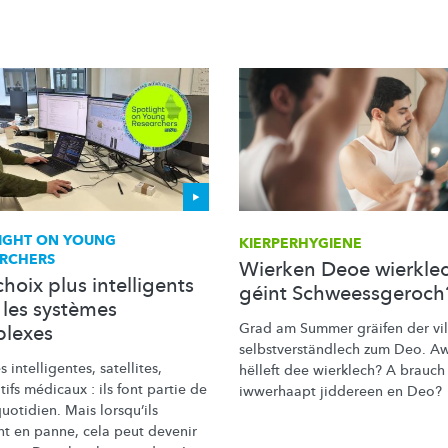
IGHT ON YOUNG
KIERPERHYGIENE
RCHERS
Wierken Deoe wierkle
hoix plus intelligents
géint Schweessgeroch
 les systèmes
Grad am Summer gräifen der vil
lexes
selbstverständlech
zum Deo. Aw
es
intelligentes,
satellites,
hëlleft dee wierklech? A brauch
tifs médicaux : ils font partie de
iwwerhaapt jiddereen en Deo?
uotidien. Mais lorsqu’ils
t en panne, cela peut devenir