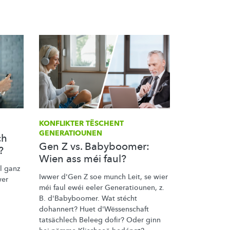
KONFLIKTER TËSCHENT
GENERATIOUNEN
ch
Gen Z vs. Babyboomer:
?
Wien ass méi faul?
l ganz
Iwwer d'Gen Z soe munch Leit, se wier
er
méi faul ewéi eeler
Generatiounen,
z.
B. d'Babyboomer. Wat stécht
dohannert? Huet
d'Wëssenschaft
tatsächlech Beleeg dofir? Oder ginn