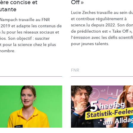
ère concise et
Off »
utante
Lucie Zeches travaille au sein 
et contribue
régulièrement
à
Wampach travaille au FNR
science.lu depuis 2022. Son do
 2019 et adapte les contenus de
de prédilection est « Take Off »,
.lu pour les réseaux sociaux et
l'émission avec les défis scienti
éos. Son objectif : susciter
pour jeunes talents.
êt pour la science chez le plus
nombre.
FNR