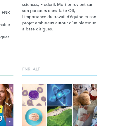
sciences, Fréderik Mortier revient sur
son parcours dans Take Off,
du FNR
l’importance
du travail d’équipe et son
projet ambitieux autour d’un plastique
maine
à base d’algues.
fiques
FNR
,
ALF