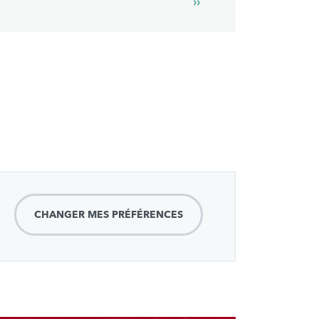
Next
››
page
CHANGER MES PRÉFÉRENCES