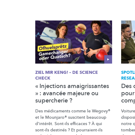
ZIEL MIR KENG! – DE SCIENCE
SPOTL
CHECK
RESEA
« Injections amaigrissantes
Des c
» : avancée majeure ou
pour
supercherie ?
comp
Des médicaments comme le Wegovy®
Voitur
et le Mounjaro® suscitent beaucoup
disposi
d'intérêt. Sont-ils efficaces ? À qui
notre q
sont-ils destinés ? Et
pourraient-ils
tomben