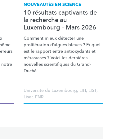
NOUVEAUTÉS EN SCIENCE
10 résultats captivants de
la recherche au
Luxembourg – Mars 2026
ux
Comment mieux détecter une
i-même
prolifération
d’algues bleues ? Et quel
erreurs
est le rapport entre antioxydants et
métastases ? Voici les dernières
 notre
nouvelles scientifiques du Grand-
Duché
Université du Luxembourg
,
LIH
,
LIST
,
Liser
,
FNR