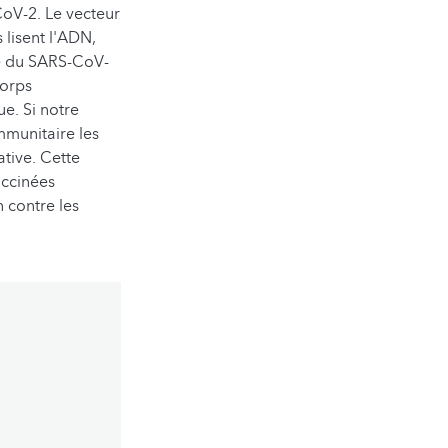
oV-2. Le vecteur
 lisent l'ADN,
ke du SARS-CoV-
corps
e. Si notre
mmunitaire les
tive. Cette
accinées
 contre les