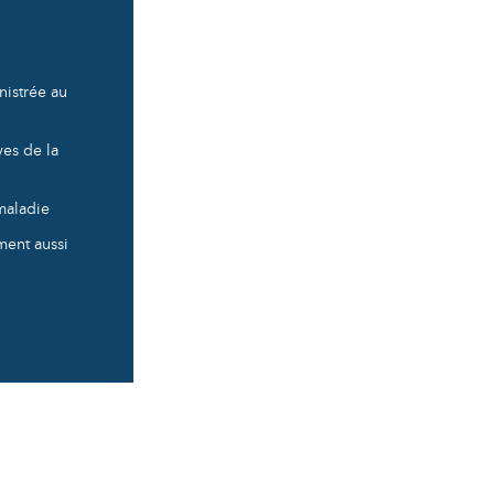
nistrée au
ves de la
maladie
ement aussi