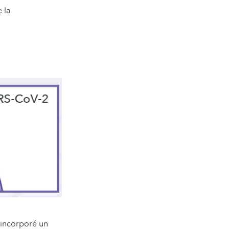
 la
a incorporé un