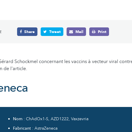
z
Share
Tweet
Mail
Print
Gérard Schockmel concernant les vaccins à vecteur viral contr
n de l'article.
eneca
Nom
: ChAdOx1-S, AZD1222, Vaxzevria
Fabricant
: AstraZeneca