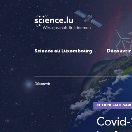
Skip
to
main
content
Science au Luxembourg
Découvrir
Découvrir
CE QU’IL FAUT SAV
Covid-1