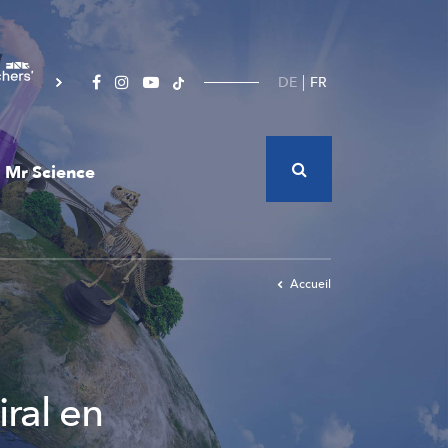
DE
FR
Mr Science
Accueil
iral en