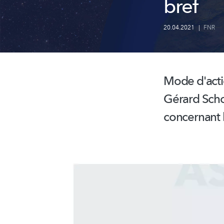
bref
20.04.2021
|
FNR
Mode d'actio
Gérard Schoc
concernant l