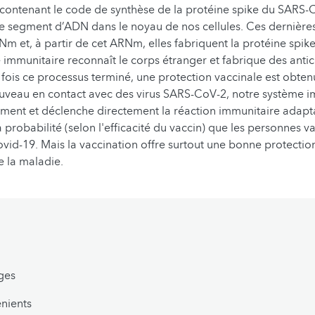
ontenant le code de synthèse de la protéine spike du SARS-C
 le segment d’ADN dans le noyau de nos cellules. Ces dernières
RNm et, à partir de cet ARNm, elles fabriquent la protéine spi
 immunitaire reconnaît le corps étranger et fabrique des anti
 fois ce processus terminé, une protection vaccinale est obtenu
uveau en contact avec des virus SARS-CoV-2, notre système i
ment et déclenche directement la réaction immunitaire adapta
 probabilité (selon l'efficacité du vaccin) que les personnes v
ovid-19. Mais la vaccination offre surtout une bonne protection
e la maladie.
ges
nients