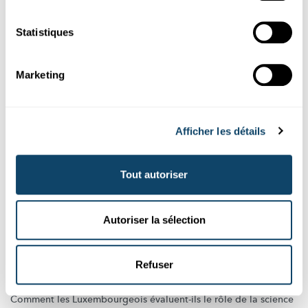
gewunnt hunn?
FNR
Statistiques
Marketing
Afficher les détails
Tout autoriser
Science et Société
Autoriser la sélection
SONDAGE REPRÉSENTATIF DU FNR
Taux de confiance encore en hausse pour la
Refuser
science
Comment les
Luxembourgeois
évaluent-ils le rôle de la science