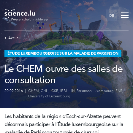
Skip
to
DE
main
content
Accueil
ÉTUDE LUXEMBOURGEOISE SUR LA MALADIE DE PARKINSON
Le CHEM ouvre des salles de
consultation
20.09.2016
|
CHEM
,
CHL
,
LCSB
,
IBBL
,
LIH
,
Parkinson Luxembourg
,
FNR
,
University of Luxembourg
Les habitants de la région
d’Esch-sur-Alzette
peuvent
désormais participer à l’Étude
luxembourgeoise
sur la
maladie de Parkinson tout près de chez soi.