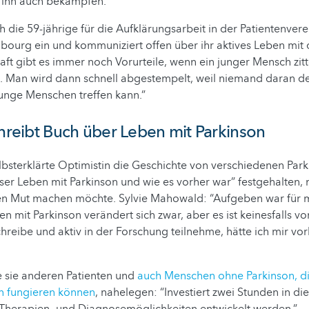
 ihn auch bekämpfen.”
ch die 59-jährige für die Aufklärungsarbeit in der Patientenver
ourg ein und kommuniziert offen über ihr aktives Leben mit 
haft gibt es immer noch Vorurteile, wenn ein junger Mensch zitt
 Man wird dann schnell abgestempelt, weil niemand daran de
unge Menschen treffen kann.”
chreibt Buch über Leben mit Parkinson
lbsterklärte Optimistin die Geschichte von verschiedenen Park
er Leben mit Parkinson und wie es vorher war” festgehalten, 
en Mut machen möchte. Sylvie Mahowald: “Aufgeben war für m
n mit Parkinson verändert sich zwar, aber es ist keinesfalls vo
schreibe und aktiv in der Forschung teilnehme, hätte ich mir vor
e sie anderen Patienten und
auch Menschen ohne Parkinson, di
n fungieren können
, nahelegen: “Investiert zwei Stunden in d
Therapien- und Diagnosemöglichkeiten entwickelt werden.”