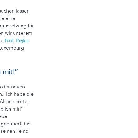
suchen lassen
ie eine
oraussetzung für
en wir unserem
gte
Prof. Rejko
t Luxemburg
 mit!”
in der neuen
. “Ich habe die
ls ich hörte,
e ich mit!”
eue
 gedauert, bis
 seinen Feind