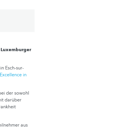
er Luxemburger
in Esch-sur-
Excellence in
 bei der sowohl
eit darüber
rankheit
eilnehmer aus