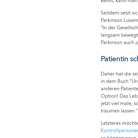
kennt, kann man
Seitdem setzt si
Parkinson Luxemb
“In der Gesellsc
langsam bewegt.
Parkinson auch j
Patientin s
Daher hat die se
in dem Buch “Uns
anderen Patient
Option! Das Lebe
jetzt viel male, 
träumen lassen.“
Letzteres möcht
Kontrollpersone
so können neue 