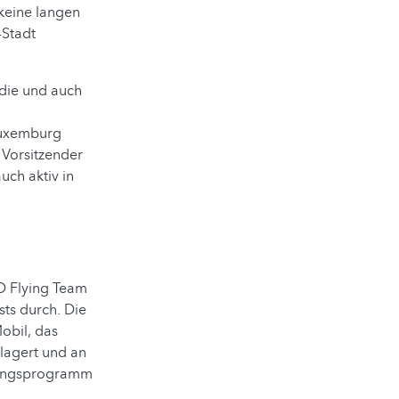
keine langen
-Stadt
die und auch
Luxemburg
 Vorsitzender
uch aktiv in
D Flying Team
ts durch. Die
obil, das
lagert und an
chungsprogramm