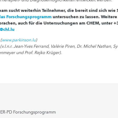
m sucht weiterhin Teilnehmer, die bereit sind sich wie 
das Forschungsprogramm
untersuchen zu lassen.
Weitere
rachen, auch für die Untersuchungen am CHEM, unter +
@chl.lu
(
www.parkinson.lu
)
v.l.n.r. Jean-Yves Ferrand, Valérie Piren, Dr. Michel Nathan, S
nmeyer und Prof. Rejko Krüger).
ER-PD Forschungsprogramm