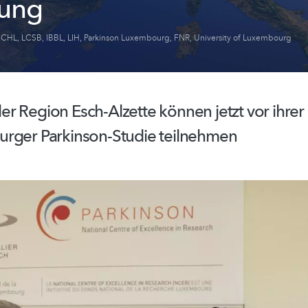
gung
,
CHL
,
LCSB
,
IBBL
,
LIH
,
Parkinson Luxembourg
,
FNR
,
University of Luxembourg
r Region Esch-Alzette können jetzt vor ihrer
urger
Parkinson-Studie
teilnehmen