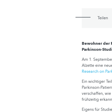
Teilen
Bewohner der R
Parkinson-Stud
Am 1. September 
Alzette eine neu
Research on Par
Ein wichtiger Tei
Parkinson-Patien
verschaffen, wi
frühzeitig erkan
Eigens für Stud