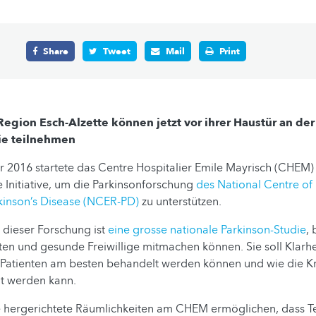
Share
Tweet
Mail
Print
egion Esch-Alzette können jetzt vor ihrer Haustür an d
ie teilnehmen
2016 startete das Centre Hospitalier Emile Mayrisch (CHEM) 
e Initiative, um die Parkinsonforschung
des National Centre of 
kinson’s Disease (NCER-PD)
zu unterstützen.
l dieser Forschung ist
eine grosse nationale Parkinson-Studie
,
ten und gesunde Freiwillige mitmachen können. Sie soll Klarh
e Patienten am besten behandelt werden können und wie die K
nt werden kann.
ie hergerichtete Räumlichkeiten am CHEM ermöglichen, dass T