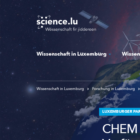
Skip
to
main
content
Wissenschaft in Luxemburg
Wissen
Wissenschaft in Luxemburg
Forschung in Luxemburg
LUXEMBURGER PAR
CHEM s