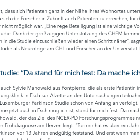
 dass sich Patienten ganz in der Nähe ihres Wohnortes unter
sich die Forscher in Zukunft auch Patienten zu erreichen, für d
 nicht möglich war. „Eine rege Beteiligung ist eine wichtige V
Studie. Dank der großzügigen Unterstützung des CHEM komm
en in die Studie einzuschließen wieder einen Schritt näher“, sa
 Studie als Neurologe am CHL und Forscher an der Universitä
tudie: “Da stand für mich fest: Da mache ich
auch Sylvie Mahowald aus Pontpierre, die als erste Patientin 
ungsklinik in Esch-sur-Alzette an den Untersuchungen teilnahm
Luxemburger Parkinson Studie schon von Anfang an verfolgt. A
me jetzt auch in Esch möglich ist, stand für mich fest: Da mach
Mahowald, der das Ziel des NCER-PD Forschungsprogrammes n
r Frühdiagnose am Herzen liegt: “Bei mir hat es über ein Jahr
kinson vor 13 Jahren endgültig feststand. Und erst wenn man