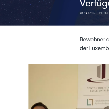
Verfü
20.09.2016
|
CHEM
Bewohner de
der Luxemb