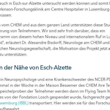
uch in Esch-sur-Alzette untersucht werden können und somit 
arkinson-Forschungsklinik am Centre Hospitalier in Luxemburg
müssen.
 vom CHEM und aus dem ganzen Land unterstützen diese Stu
ierung von Teilnehmern. Wir sind sehr froh darüber, dass ein
ramm von diesem hohen Niveau und internationalem Ruf in 
d“, erläutert Dr. Alexandre Bisdorff, Neurologe am CHEM und
hen Neurologiegesellschaft, die Motivation das Projekt jetzt a
zu unterstützen.
n der Nähe von Esch-Alzette
ein Neuropsychologe und eine Krankenschwester des NCER-P
einmal in der Woche in der Maison Bessemer des CHEM ihre Tes
 Speichelproben der Teilnehmer werden dann im Flying Team M
es von der Fondation Losch gespendet wurde, fachgerecht ge
Luxemburg (IBBL)
transportiert. Hier werden sie für das Fors
aufbewahrt.