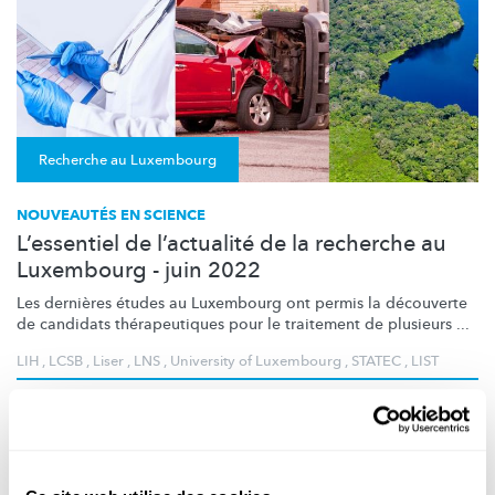
Recherche au Luxembourg
NOUVEAUTÉS EN SCIENCE
L’essentiel de l’actualité de la recherche au
Luxembourg - juin 2022
Les dernières études au Luxembourg ont permis la découverte
de candidats
thérapeutiques
pour le traitement de plusieurs ...
LIH
,
LCSB
,
Liser
,
LNS
,
University of Luxembourg
,
STATEC
,
LIST