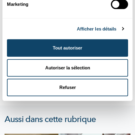
Marketing
Afficher les détails
Mr Science
Tout autoriser
SCHNAPP & CO.
Kann ee sech duerch Keelt erkalen?
Autoriser la sélection
Firwat hu mir eigentlech meeschtens am Wanter de Schnapp?
Ass et wéinst der Keelt datt een sech méi liicht erkaalt? Mr S...
Refuser
FNR
Aussi dans cette rubrique