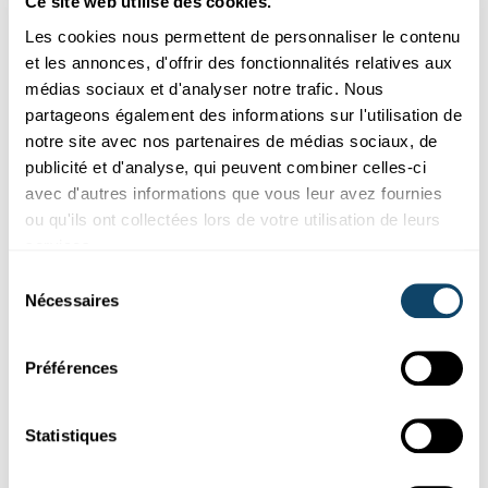
Ce site web utilise des cookies.
Les cookies nous permettent de personnaliser le contenu
et les annonces, d'offrir des fonctionnalités relatives aux
médias sociaux et d'analyser notre trafic. Nous
partageons également des informations sur l'utilisation de
notre site avec nos partenaires de médias sociaux, de
Recherche au Luxembourg
publicité et d'analyse, qui peuvent combiner celles-ci
avec d'autres informations que vous leur avez fournies
NOUVEAUTÉS EN SCIENCE
ou qu'ils ont collectées lors de votre utilisation de leurs
L’essentiel de l’actualité de la recherche au
services.
Luxembourg- avril 2022
Sélection
De nouvelles découvertes sur le COVID long et une étude 100
Nécessaires
du
%
luxembourgeoise
sur le COVID modéré.
consentement
LIH
,
LCSB
,
University of Luxembourg
,
LIST
,
C2DH
,
SnT
,
Liser
Préférences
Statistiques