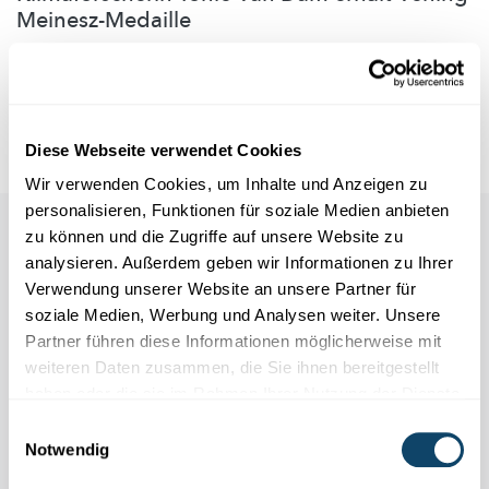
Meinesz-Medaille
Für ihre herausragende Pionierarbeit auf dem Gebiet der
Geodäsie wurde
Uni-Professorin
Tonie Van Dam von der
European Ge...
University of Luxembourg
Diese Webseite verwendet Cookies
Wir verwenden Cookies, um Inhalte und Anzeigen zu
personalisieren, Funktionen für soziale Medien anbieten
Auch in dieser Rubrik
zu können und die Zugriffe auf unsere Website zu
analysieren. Außerdem geben wir Informationen zu Ihrer
Verwendung unserer Website an unsere Partner für
soziale Medien, Werbung und Analysen weiter. Unsere
Partner führen diese Informationen möglicherweise mit
weiteren Daten zusammen, die Sie ihnen bereitgestellt
haben oder die sie im Rahmen Ihrer Nutzung der Dienste
gesammelt haben.
Einwilligungsauswahl
Notwendig