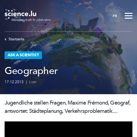
Skip
to
FR
main
content
Startseite
ASK A SCIENTIST
Geographer
17.12.2013
|
Liser
Jugendliche stellen Fragen, Maxime Frémond, Geograf,
antwortet:
Städteplanung,
Verkehrsproblematik....