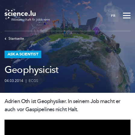
Skip
to
FR
main
content
Startseite
ASK A SCIENTIST
Geophysicist
04.03.2014
|
ECGS
Adrien Oth ist Geophysiker. In seinem Job macht er
auch vor Gaspipelines nicht Halt.