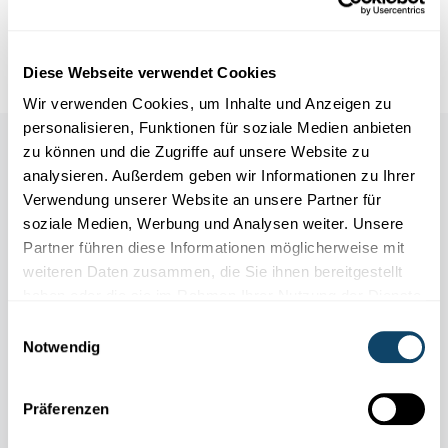
Geodäsie wurde
Uni-Professorin
Tonie Van Dam von der
European Ge...
University of Luxembourg
Diese Webseite verwendet Cookies
Wir verwenden Cookies, um Inhalte und Anzeigen zu
personalisieren, Funktionen für soziale Medien anbieten
Auch in dieser Rubrik
zu können und die Zugriffe auf unsere Website zu
analysieren. Außerdem geben wir Informationen zu Ihrer
Verwendung unserer Website an unsere Partner für
soziale Medien, Werbung und Analysen weiter. Unsere
Partner führen diese Informationen möglicherweise mit
weiteren Daten zusammen, die Sie ihnen bereitgestellt
haben oder die sie im Rahmen Ihrer Nutzung der Dienste
gesammelt haben.
Einwilligungsauswahl
Notwendig
Präferenzen