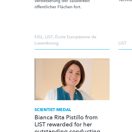
Verbesserung der Sauberkeit
öffentlicher Flächen fort.
FJSL
,
LIST
,
École Européenne de
Luxembourg
LIST
SCIENTIST MEDAL
Bianca Rita Pistillo from
LIST rewarded for her
outstanding conducting