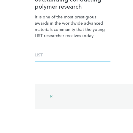
polymer research
It is one of the most prestigious
awards in the worldwide advanced
materials community that the young
LIST researcher receives today.
LIST
Pagination
Previous
‹‹
page