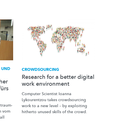
A UND
CROWDSOURCING
Research for a better digital
her
work environment
fürs
Computer Scientist Ioanna
Lykourentzou takes crowdsourcing
traum-
work to a new level – by exploiting
m vom
hitherto unused skills of the crowd.
all