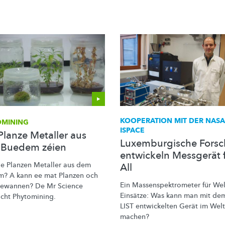
KOOPERATION MIT DER NAS
OMINING
ISPACE
Planze Metaller aus
Luxemburgische Forsc
Buedem zéien
entwickeln Messgerät 
ie Planzen Metaller aus dem
All
? A kann ee mat Planzen och
Ein
Massenspektrometer
für
Wel
ewannen? De Mr Science
Einsätze:
Was kann man mit de
icht
Phytomining.
LIST entwickelten Gerät im Welt
machen?