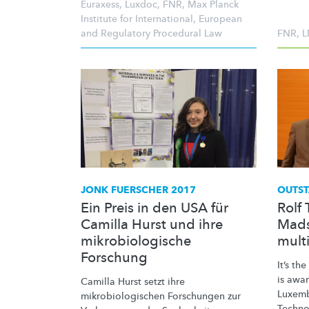
Euraxess
,
Luxdoc
,
FNR
,
Max Planck
Institute for International
,
European
and Regulatory Procedural Law
FNR
,
L
JONK FUERSCHER 2017
OUTST
Ein Preis in den USA für
Rolf 
Camilla Hurst und ihre
Mads
mikrobiologische
multi
Forschung
It’s th
is awa
Camilla Hurst setzt ihre
Luxemb
mikrobiologischen
Forschungen zur
Techno