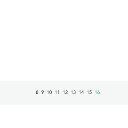
…
Page
8
Page
9
Page
10
Page
11
Page
12
Page
13
Page
14
Page
15
Current
16
page