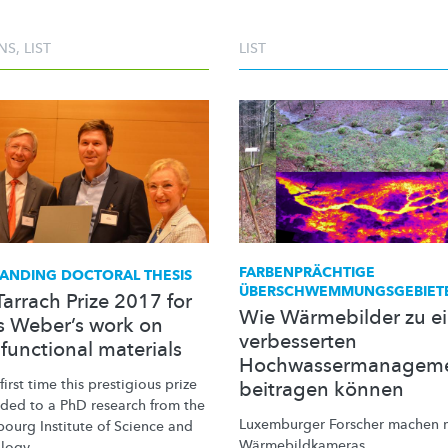
NS
,
LIST
LIST
FARBENPRÄCHTIGE
ANDING DOCTORAL THESIS
ÜBERSCHWEMMUNGSGEBIET
Tarrach Prize 2017 for
Wie Wärmebilder zu e
 Weber’s work on
verbesserten
functional materials
Hochwassermanagem
e first time this prestigious prize
beitragen können
rded to a PhD research from the
Luxemburger Forscher machen 
ourg Institute of Science and
Wärmebildkameras
logy