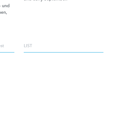
- und
hen,
est
LIST