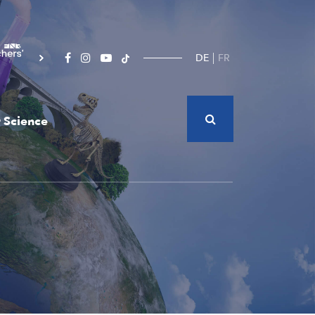
DE
FR
 Science