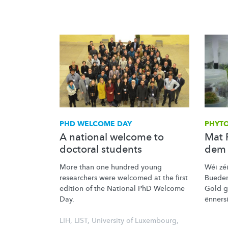
PHD WELCOME DAY
PHYT
A national welcome to
Mat 
doctoral students
dem 
More than one hundred young
Wéi zé
researchers were welcomed at the first
Buedem
edition of the National PhD Welcome
Gold g
Day.
ënners
LIH
,
LIST
,
University of Luxembourg
,