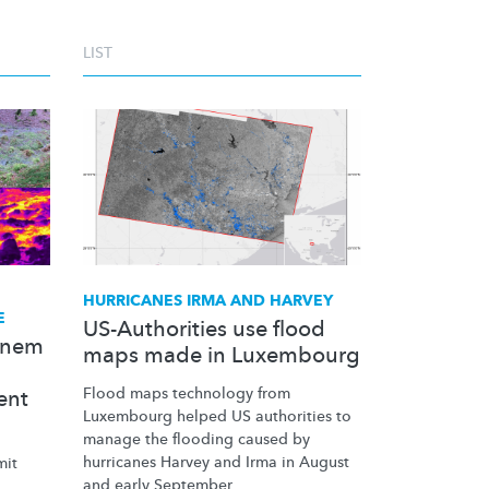
LIST
HURRICANES IRMA AND HARVEY
E
US-Authorities use flood
inem
maps made in Luxembourg
Flood maps technology from
ent
Luxembourg helped US authorities to
manage the flooding caused by
hurricanes Harvey and Irma in August
mit
and early September.