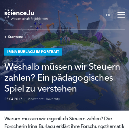
Skip
to
FR
main
content
Startseite
IRINA BURLACU IM PORTRAIT
Weshalb müssen wir Steuern
zahlen? Ein pädagogisches
Spiel zu verstehen
25.04.2017
|
Maastricht University
Warum müssen wir eigentlich Steuern zahlen? Die
Forscherin Irina Burlacu erklärt ihre
Forschungsthematik