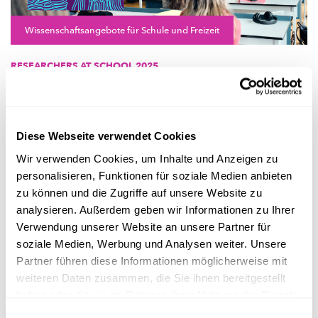
Wissenschaftsangebote für Schule und Freizeit
RESEARCHERS AT SCHOOL 2025
Fuerscher ginn zréck an d'Schoul!
Bei der Aktioun "Researchers at School", déi vum 17. bis den
21. Mäerz 2025 stattfënnt, léiere Lycéesklasse Fuerscher a ...
Diese Webseite verwendet Cookies
FNR
Wir verwenden Cookies, um Inhalte und Anzeigen zu
personalisieren, Funktionen für soziale Medien anbieten
zu können und die Zugriffe auf unsere Website zu
analysieren. Außerdem geben wir Informationen zu Ihrer
Verwendung unserer Website an unsere Partner für
soziale Medien, Werbung und Analysen weiter. Unsere
Partner führen diese Informationen möglicherweise mit
weiteren Daten zusammen, die Sie ihnen bereitgestellt
haben oder die sie im Rahmen Ihrer Nutzung der Dienste
gesammelt haben.
Einwilligungsauswahl