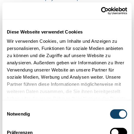
Joël Mossong, Épidémiologiste
Il n’est toutefois pas possible de faire une comparaison
Diese Webseite verwendet Cookies
directe entre les statistiques obtenues AVANT la
Wir verwenden Cookies, um Inhalte und Anzeigen zu
pandémie et APRÈS la pandémie, pour différentes
personalisieren, Funktionen für soziale Medien anbieten
raisons, entre autres :
zu können und die Zugriffe auf unsere Website zu
Les programmes de surveillance ont évolué depuis la
analysieren. Außerdem geben wir Informationen zu Ihrer
pandémie
Verwendung unserer Website an unsere Partner für
Plus de tests ont été effectués à la suite de la
soziale Medien, Werbung und Analysen weiter. Unsere
pandémie
Partner führen diese Informationen möglicherweise mit
weiteren Daten zusammen, die Sie ihnen bereitgestellt
haben oder die sie im Rahmen Ihrer Nutzung der Dienste
« Des systèmes Sentinelle ont été mis en place
gesammelt haben.
Einwilligungsauswahl
partout en Europe. Leur rôle est la surveillance
Notwendig
syndromique (NDLR : la collecte et l’analyse de
données aux fins de détection des foyers de
Präferenzen