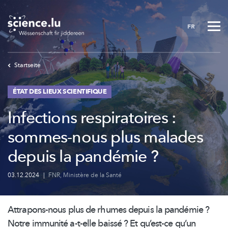
Skip
to
FR
main
content
Startseite
ÉTAT DES LIEUX SCIENTIFIQUE
Infections respiratoires :
sommes-nous plus malades
depuis la pandémie ?
03.12.2024
|
FNR
,
Ministère de la Santé
Attrapons-nous
plus de rhumes depuis la pandémie ?
Notre immunité a-t-elle baissé ? Et qu’est-ce qu’un