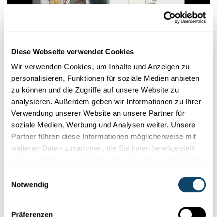
Wissenschaft in der Gesellschaft
Diese Webseite verwendet Cookies
Wir verwenden Cookies, um Inhalte und Anzeigen zu
VIDEOS ON ENERGY
personalisieren, Funktionen für soziale Medien anbieten
Where does energy come from?
zu können und die Zugriffe auf unsere Website zu
What is energy? Where does it come from? And will it last
analysieren. Außerdem geben wir Informationen zu Ihrer
forever? Phillip Dale, researcher at the University of Luxembo...
Verwendung unserer Website an unsere Partner für
University of Luxembourg
soziale Medien, Werbung und Analysen weiter. Unsere
Partner führen diese Informationen möglicherweise mit
weiteren Daten zusammen, die Sie ihnen bereitgestellt
Welche Sektoren benötigen am
haben oder die sie im Rahmen Ihrer Nutzung der Dienste
meisten Energie in Luxemburg?
gesammelt haben.
Einwilligungsauswahl
Notwendig
Private Haushalte:
In Luxemburg macht dabei der Stromverbrauch der
Präferenzen