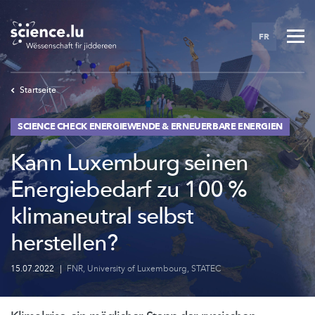
Skip
to
FR
main
content
Startseite
SCIENCE CHECK ENERGIEWENDE & ERNEUERBARE ENERGIEN
Kann Luxemburg seinen
Energiebedarf zu 100 %
klimaneutral selbst
herstellen?
15.07.2022
|
FNR
,
University of Luxembourg
,
STATEC