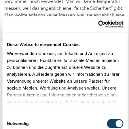
wird immer noch verwendet. Man will keine Temperatur
messen, weil das angeblich eine „falsche Sicherheit“ gibt.
Man wollte anfangs keine Masken, weil sie angeblich eine
„falsche Sicherheit“ geben. Und man will aus diesem
Grund auch keine Schnelltests in der Hand von Laien. Wir
wissen alle: Nichts ist perfekt. Und es ist besser, man tut
etwas, auch wenn es gewisse Unsicherheiten gibt, als
Diese Webseite verwendet Cookies
man tut nichts. Man könnte ja genauso sagen: Wir wollen
Wir verwenden Cookies, um Inhalte und Anzeigen zu
im Auto keine Bremse haben, weil das eine falsche
personalisieren, Funktionen für soziale Medien anbieten
Sicherheit gibt. Denn dann fahren die Leute zu schnell.
zu können und die Zugriffe auf unsere Website zu
Aber das ist doch Quatsch!
analysieren. Außerdem geben wir Informationen zu Ihrer
Verwendung unserer Website an unsere Partner für
Anmerkung:
Im Sommer wurde bei der
soziale Medien, Werbung und Analysen weiter. Unsere
Abgeordnetenkammer eine Petition eingereicht, die
Partner führen diese Informationen möglicherweise mit
die Regierung in Luxemburg dazu auffordert, Corona-
weiteren Daten zusammen, die Sie ihnen bereitgestellt
Schnelltests für die Anwendung zu Hause zur
haben oder die sie im Rahmen Ihrer Nutzung der Dienste
Verfügung zu stellen. Doch die Petition erhielt nicht die
gesammelt haben.
notwendige Zahl von mindestens 4500 Unterstützern.
Einwilligungsauswahl
Daher wurde sie nicht für eine öffentliche Anhörung
Notwendig