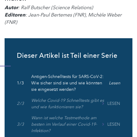
Autor
: Ralf Butscher (Science Relations)
Editoren
: Jean-Paul Bertemes (FNR), Michèle Weber
(FNR)
Dieser Artikel ist Teil einer Serie
Antigen-Schnelltests für SARS-CoV-2:
1 / 3
Wie sicher sind sie und wie könnten
Lesen
sie eingesetzt werden?
Welche Covid-19 Schnelltests gibt es
2 / 3
LESEN
und wie funktionieren sie?
Wann ist welche Testmethode am
3 / 3
besten im Verlauf einer Covid-19-
LESEN
Infektion?