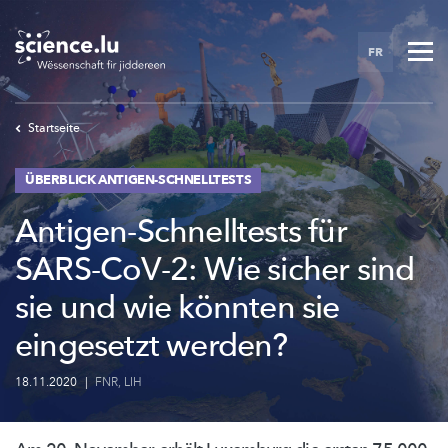
Skip
to
FR
main
content
Startseite
ÜBERBLICK ANTIGEN-SCHNELLTESTS
Antigen-Schnelltests für
SARS-CoV-2: Wie sicher sind
sie und wie könnten sie
eingesetzt werden?
18.11.2020
|
FNR
,
LIH