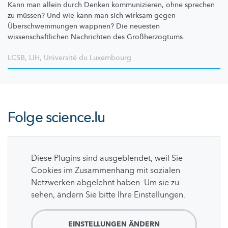
Kann man allein durch Denken
kommunizieren,
ohne sprechen
zu müssen? Und wie kann man sich wirksam gegen
Überschwemmungen
wappnen? Die neuesten
wissenschaftlichen
Nachrichten des
Großherzogtums.
LCSB
,
LIH
,
Université du Luxembourg
Folge
science.lu
Diese Plugins sind ausgeblendet, weil Sie
Cookies im Zusammenhang mit sozialen
Netzwerken abgelehnt haben. Um sie zu
sehen, ändern Sie bitte Ihre Einstellungen.
EINSTELLUNGEN ÄNDERN