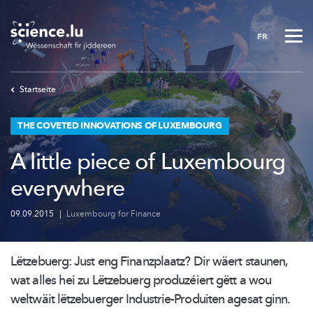
Skip
to
FR
main
content
Startseite
THE COVETED INNOVATIONS OF LUXEMBOURG
A little piece of Luxembourg
everywhere
09.09.2015
|
Luxembourg for Finance
Lëtzebuerg: Just eng Finanzplaatz? Dir wäert staunen,
wat alles hei zu Lëtzebuerg produzéiert gëtt a wou
weltwäit lëtzebuerger
Industrie-Produiten
agesat ginn.