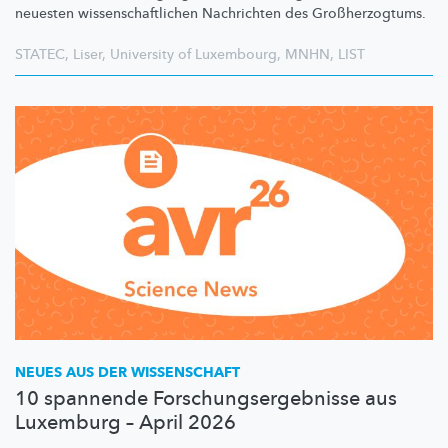
neuesten
wissenschaftlichen
Nachrichten des
Großherzogtums.
STATEC
,
Liser
,
University of Luxembourg
,
MNHN
,
LIST
NEUES AUS DER WISSENSCHAFT
10 spannende Forschungsergebnisse aus
Luxemburg – April 2026