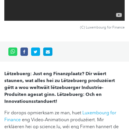
(C) Luxembourg for Finance
Lëtzebuerg: Just eng Finanzplaatz? Dir wäert
staunen, wat alles hei zu Lëtzebuerg produzéiert
gëtt a wou weltwäit lëtzebuerger Industrie-
Produiten agesat ginn. Lëtzebuerg: Och en
Innovatiounsstanduert!
Fir dorops opmierksam ze man, huet
Luxembourg for
Finance
eng Video-Animatioun produzéiert. Mir
erkläeren hei op science.lu, wéi eng Firmen hannert de