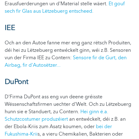
Erausfuerderungen un d'Material stelle wäert.
Et gouf
sech fir Glas aus Lëtzebuerg entscheed.
IEE
Och an den Autoe fanne mer eng ganz rëtsch Produiten,
déi hei zu Lëtzebuerg entwéckelt ginn, wéi z.B. Sensoren
vun der Firma IEE zu Contern:
Sensore fir de Gurt, den
Airbag, fir d'Autosëtzer...
DuPont
D'Firma DuPont ass eng vun deene gréisste
Wëssenschaftsfirmen uechter d'Welt. Och zu Lëtzebuerg
hunn sie e Standuert, zu Contern.
Hei ginn ë.a.
Schutzcostumer produzéiert
an entwéckelt, déi z.B. an
der Ebola-Kriis zum Asatz koumen, oder
bei der
Fukushima-Krii
s, a vieru Chemikalien, Bakterien oder