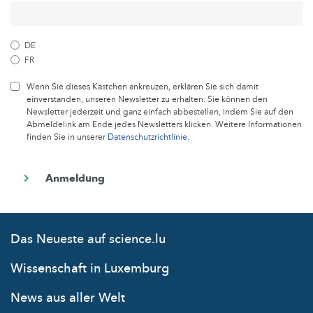
DE
FR
Wenn Sie dieses Kästchen ankreuzen, erklären Sie sich damit
einverstanden, unseren Newsletter zu erhalten. Sie können den
Newsletter jederzeit und ganz einfach abbestellen, indem Sie auf den
Abmeldelink am Ende jedes Newsletters klicken. Weitere Informationen
finden Sie in unserer
Datenschutzrichtlinie
.
Das Neueste auf science.lu
Wissenschaft in Luxemburg
News aus aller Welt