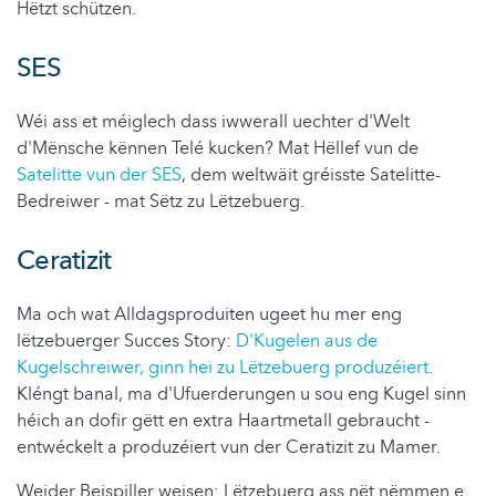
Hëtzt schützen.
SES
Wéi ass et méiglech dass iwwerall uechter d'Welt
d'Mënsche kënnen Telé kucken? Mat Hëllef vun de
Satelitte vun der SES
, dem weltwäit gréisste Satelitte-
Bedreiwer - mat Sëtz zu Lëtzebuerg.
Ceratizit
Ma och wat Alldagsproduiten ugeet hu mer eng
lëtzebuerger Succes Story:
D'Kugelen aus de
Kugelschreiwer, ginn hei zu Lëtzebuerg produzéiert
.
Kléngt banal, ma d'Ufuerderungen u sou eng Kugel sinn
héich an dofir gëtt en extra Haartmetall gebraucht -
entwéckelt a produzéiert vun der Ceratizit zu Mamer.
Weider Beispiller weisen: Lëtzebuerg ass nët nëmmen e