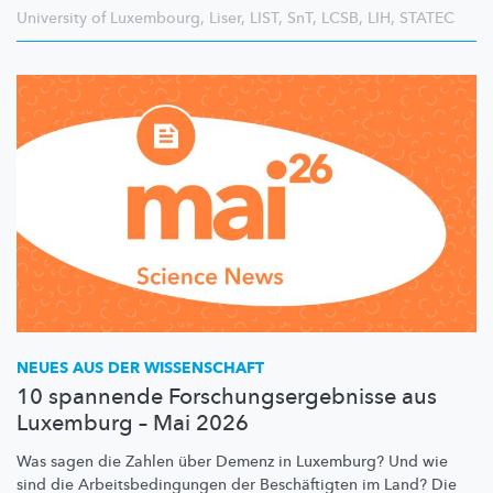
University of Luxembourg
,
Liser
,
LIST
,
SnT
,
LCSB
,
LIH
,
STATEC
NEUES AUS DER WISSENSCHAFT
10 spannende Forschungsergebnisse aus
Luxemburg – Mai 2026
Was sagen die Zahlen über Demenz in Luxemburg? Und wie
sind die
Arbeitsbedingungen
der
Beschäftigten
im Land? Die