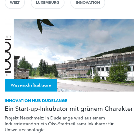
WELT
LUXEMBURG
INNOVATION
Wissenschaftsakteure
INNOVATION HUB DUDELANGE
Ein Start-up-Inkubator mit grünem Charakter
Projekt Neischmelz: In Dudelange wird aus einem
Industriestandort
ein
Öko-Stadtteil
samt Inkubator für
Umwelttechnologie
...