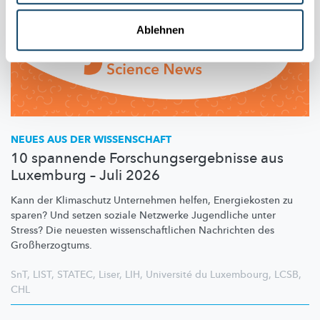
Ablehnen
NEUES AUS DER WISSENSCHAFT
10 spannende Forschungsergebnisse aus
Luxemburg – Juli 2026
Kann der Klimaschutz Unternehmen helfen, Energiekosten zu
sparen? Und setzen soziale Netzwerke Jugendliche unter
Stress? Die neuesten
wissenschaftlichen
Nachrichten des
Großherzogtums.
SnT
,
LIST
,
STATEC
,
Liser
,
LIH
,
Université du Luxembourg
,
LCSB
,
CHL