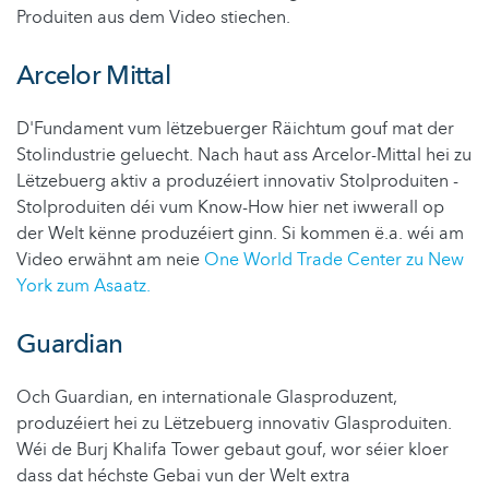
Produiten aus dem Video stiechen.
Arcelor Mittal
D'Fundament vum lëtzebuerger Räichtum gouf mat der
Stolindustrie geluecht. Nach haut ass Arcelor-Mittal hei zu
Lëtzebuerg aktiv a produzéiert innovativ Stolproduiten -
Stolproduiten déi vum Know-How hier net iwwerall op
der Welt kënne produzéiert ginn. Si kommen ë.a. wéi am
Video erwähnt am neie
One World Trade Center zu New
York zum Asaatz.
Guardian
Och Guardian, en internationale Glasproduzent,
produzéiert hei zu Lëtzebuerg innovativ Glasproduiten.
Wéi de Burj Khalifa Tower gebaut gouf, wor séier kloer
dass dat héchste Gebai vun der Welt extra