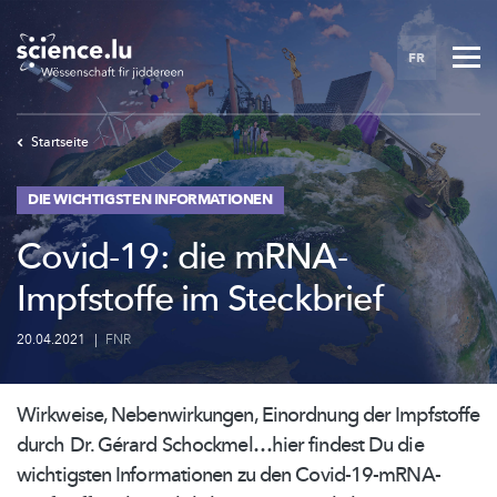
Skip
to
FR
main
content
Startseite
DIE WICHTIGSTEN INFORMATIONEN
Covid-19: die mRNA-
Impfstoffe im Steckbrief
20.04.2021
|
FNR
Wirkweise,
Nebenwirkungen,
Einordnung der Impfstoffe
durch Dr. Gérard
Schockmel…hier
findest Du die
wichtigsten Informationen zu den
Covid-19-mRNA-