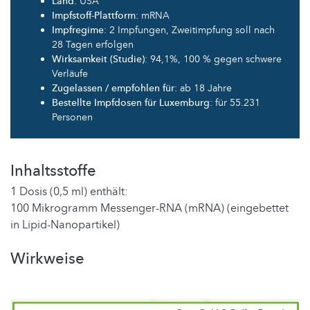
Land
: USA
Impfstoff-Plattform
: mRNA
Impfregime
: 2 Impfungen, Zweitimpfung soll nach
28 Tagen erfolgen
Wirksamkeit (Studie)
: 94,1%, 100 % gegen schwere
Verläufe
Zugelassen / empfohlen für
: ab 18 Jahre
Bestellte Impfdosen für Luxemburg
: für 55.231
Personen
Inhaltsstoffe
1 Dosis (0,5 ml) enthält:
100 Mikrogramm Messenger-RNA (mRNA) (eingebettet
in Lipid-Nanopartikel)
Wirkweise