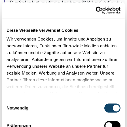
Das Sicherheitsprofil der beiden mRNA-Impfstoffe, die
weltweit bereits an Millionen Menschen verabreicht
wurden, ist ausgezeichnet. Dies erklärt den guten Ruf,
den diese Impfstoffe derzeit in der Bevölkerung
genießen. Der Moderna-Impfstoff besitzt überdies
Diese Webseite verwendet Cookies
aufgrund seiner spezifischen Zusammensetzung
Wir verwenden Cookies, um Inhalte und Anzeigen zu
gegenüber dem Pfizer/BioNTech-Impfstoff den Vorteil,
personalisieren, Funktionen für soziale Medien anbieten
dass er bei höheren Temperaturen gelagert werden
zu können und die Zugriffe auf unsere Website zu
kann – was die Vertriebslogistik erleichtert. Ansonsten
analysieren. Außerdem geben wir Informationen zu Ihrer
ähneln sich die beiden mRNA-Impfstoffe sehr.
Verwendung unserer Website an unsere Partner für
soziale Medien, Werbung und Analysen weiter. Unsere
In sogenannten Virusneutralisationstests wurden die
Partner führen diese Informationen möglicherweise mit
beiden mRNA-Impfstoffe gegen die derzeit
weiteren Daten zusammen, die Sie ihnen bereitgestellt
zirkulierenden britische, südafrikanische und
haben oder die sie im Rahmen Ihrer Nutzung der Dienste
kalifornische Virusvarianten getestet. Beide mRNA-
gesammelt haben.
Impfstoffe zeigten eine ausgezeichnete Wirksamkeit
Einwilligungsauswahl
Notwendig
gegen die britische und die kalifornische
Virusvarianten.
Präferenzen