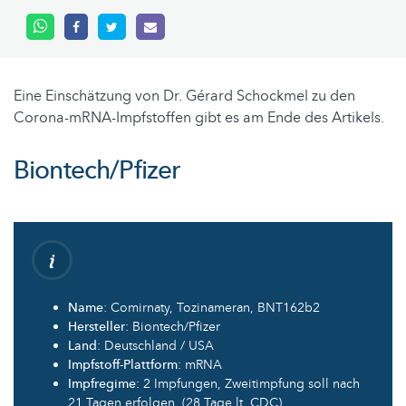
Eine Einschätzung von Dr. Gérard Schockmel zu den
Corona-mRNA-Impfstoffen gibt es am Ende des Artikels.
Biontech/Pfizer
Name
: Comirnaty, Tozinameran, BNT162b2
Hersteller
: Biontech/Pfizer
Land
: Deutschland / USA
Impfstoff-Plattform
: mRNA
Impfregime
: 2 Impfungen, Zweitimpfung soll nach
21 Tagen erfolgen, (28 Tage lt. CDC)