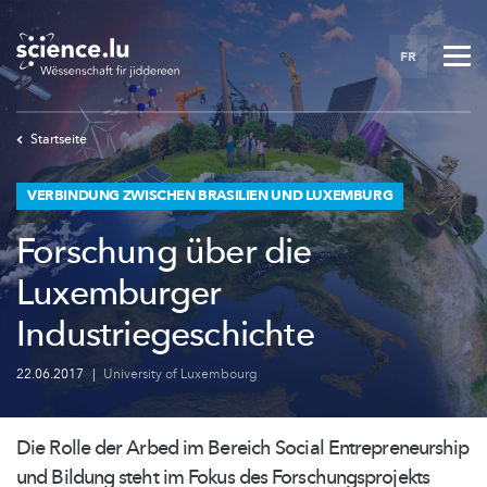
Skip
to
FR
main
content
Startseite
VERBINDUNG ZWISCHEN BRASILIEN UND LUXEMBURG
Forschung über die
Luxemburger
Industriegeschichte
22.06.2017
|
University of Luxembourg
Die Rolle der Arbed im Bereich Social
Entrepreneurship
und Bildung steht im Fokus des
Forschungsprojekts