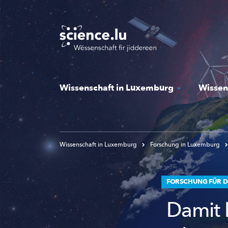
Skip
to
main
content
Wissenschaft in Luxemburg
Wissen
Wissenschaft in Luxemburg
Forschung in Luxemburg
FORSCHUNG FÜR DI
Damit 