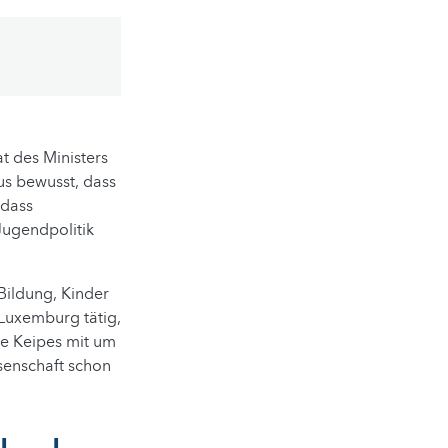
t des Ministers
us bewusst, dass
 dass
Jugendpolitik
Bildung, Kinder
 Luxemburg tätig,
ie Keipes mit um
senschaft schon