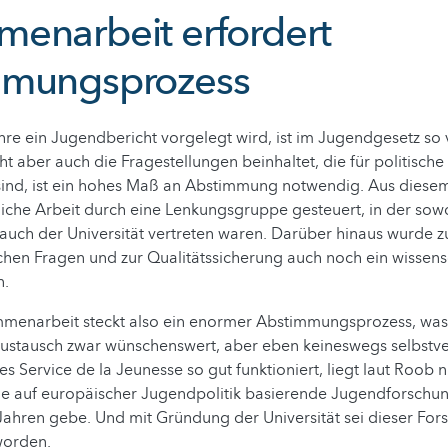
enarbeit erfordert
mmungsprozess
ahre ein Jugendbericht vorgelegt wird, ist im Jugendgesetz so
cht aber auch die Fragestellungen beinhaltet, die für politisc
ind, ist ein hohes Maß an Abstimmung notwendig. Aus dies
liche Arbeit durch eine Lenkungsgruppe gesteuert, in der sowo
 auch der Universität vertreten waren. Darüber hinaus wurde z
ichen Fragen und zur Qualitätssicherung auch noch ein wissens
n.
mmenarbeit steckt also ein enormer Abstimmungsprozess, wa
 Austausch zwar wünschenswert, aber eben keineswegs selbstver
es Service de la Jeunesse so gut funktioniert, liegt laut Roob ni
die auf europäischer Jugendpolitik basierende Jugendforschu
Jahren gebe. Und mit Gründung der Universität sei dieser Fo
 worden.