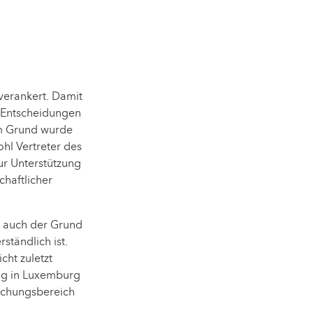
 verankert. Damit
he Entscheidungen
em Grund wurde
hl Vertreter des
ur Unterstützung
chaftlicher
s auch der Grund
ständlich ist.
cht zuletzt
ng in Luxemburg
rschungsbereich