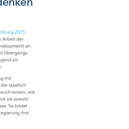
 denken
xemburg 2015
.
n Arbeit der
Development) an
des Übergangs
ugend als
n.
ng mit
die staatlich
 auch wissen, wie
int sie sowohl
se. So bildet
Regierung ihre