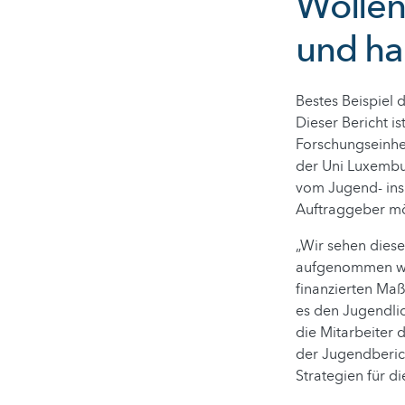
Wollen
und ha
Bestes Beispiel d
Dieser Bericht is
Forschungseinhei
der Uni Luxembur
vom Jugend- ins 
Auftraggeber mö
„Wir sehen diese
aufgenommen wird
finanzierten Maß
es den Jugendli
die Mitarbeiter 
der Jugendberic
Strategien für d