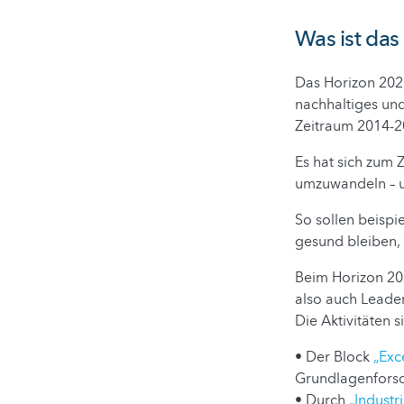
Was ist da
Das Horizon 2020
nachhaltiges und
Zeitraum 2014-2
Es hat sich zum Z
umzuwandeln – u
So sollen beisp
gesund bleiben, 
Beim Horizon 20
also auch Leaders
Die Aktivitäten s
• Der Block
„Exc
Grundlagenforsc
• Durch
„Industr