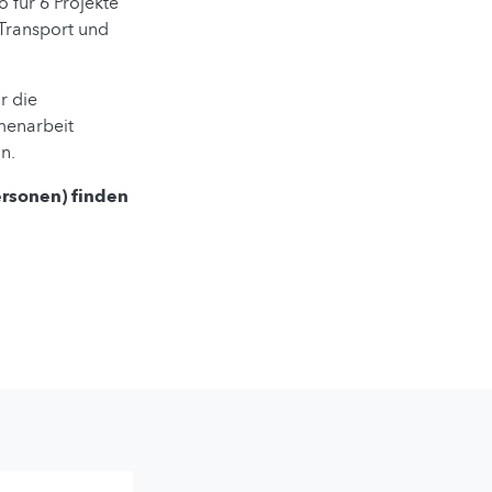
o für 6 Projekte
Transport und
r die
menarbeit
n.
ersonen) finden