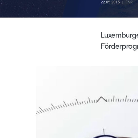
22.05.2015
|
FNR
Luxemburger
Förderpro