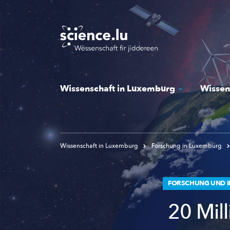
Skip
to
main
content
Wissenschaft in Luxemburg
Wissen
Wissenschaft in Luxemburg
Forschung in Luxemburg
FORSCHUNG UND I
20 Mil