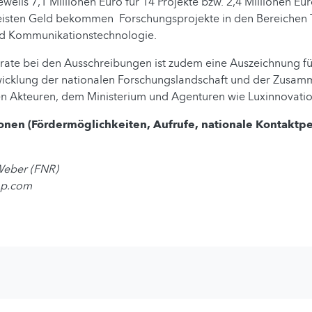
weils 7,1 Millionen Euro für 14 Projekte bzw. 2,4 Millionen Eur
isten Geld bekommen Forschungsprojekte in den Bereichen 
nd Kommunikationstechnologie.
rate bei den Ausschreibungen ist zudem eine Auszeichnung fü
wicklung der nationalen Forschungslandschaft und der Zusam
en Akteuren, dem Ministerium und Agenturen wie Luxinnovatio
onen (Fördermöglichkeiten, Aufrufe, nationale Kontaktp
Weber (FNR)
op.com