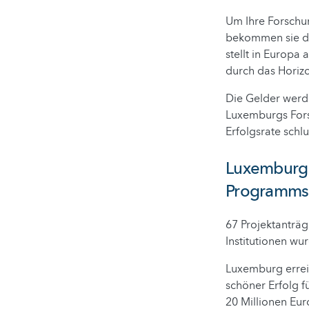
Um Ihre Forschu
bekommen sie di
stellt in Europa
durch das Horiz
Die Gelder werde
Luxemburgs Forsc
Erfolgsrate schlu
Luxemburg e
Programms
67 Projektanträ
Institutionen w
Luxemburg erreic
schöner Erfolg f
20 Millionen Eu