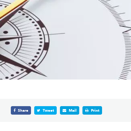
Share
Tweet
Mail
Print