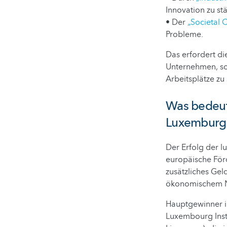
Innovation zu st
• Der
„Societal 
Probleme.
Das erfordert di
Unternehmen, so
Arbeitsplätze zu 
Was bedeut
Luxemburg
Der Erfolg der 
europäische För
zusätzliches Gel
ökonomischem N
Hauptgewinner i
Luxembourg Inst