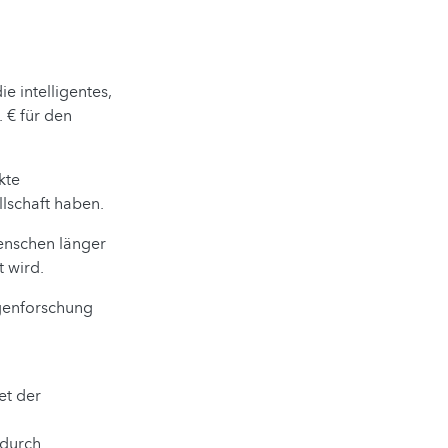
e intelligentes,
 € für den
kte
llschaft haben.
enschen länger
 wird.
genforschung
et der
 durch