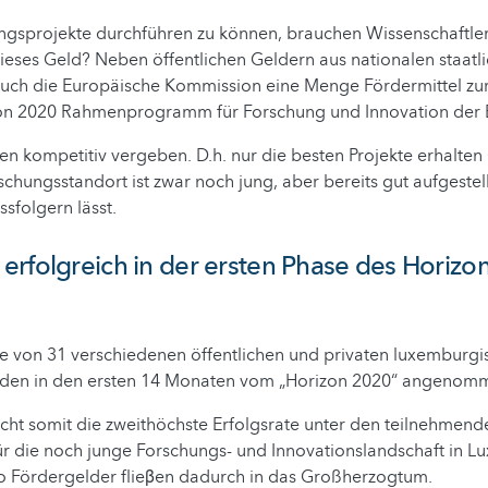
ngsprojekte durchführen zu können, brauchen Wissenschaftle
eses Geld? Neben öffentlichen Geldern aus nationalen staatl
 auch die Europäische Kommission eine Menge Fördermittel zu
on 2020 Rahmenprogramm für Forschung und Innovation der 
n kompetitiv vergeben. D.h. nur die besten Projekte erhalten
hungsstandort ist zwar noch jung, aber bereits gut aufgestell
ssfolgern lässt.
rfolgreich in der ersten Phase des Horizo
ge von 31 verschiedenen öffentlichen und privaten luxemburg
urden in den ersten 14 Monaten vom „Horizon 2020“ angenom
ht somit die zweithöchste Erfolgsrate unter den teilnehmende
ür die noch junge Forschungs- und Innovationslandschaft in L
ro Fördergelder flieβen dadurch in das Großherzogtum.