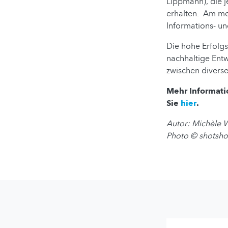
Lippmann), die je
erhalten. Am me
Informations- u
Die hohe Erfolgs
nachhaltige Ent
zwischen divers
Mehr Informati
Sie
hier
.
Autor: Michèle 
Photo
© shotsh