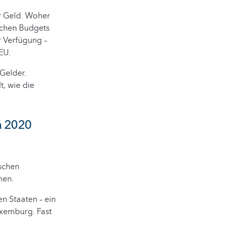
r Geld. Woher
ichen Budgets
r Verfügung –
EU.
 Gelder.
t, wie die
n 2020
ischen
men.
n Staaten – ein
uxemburg. Fast