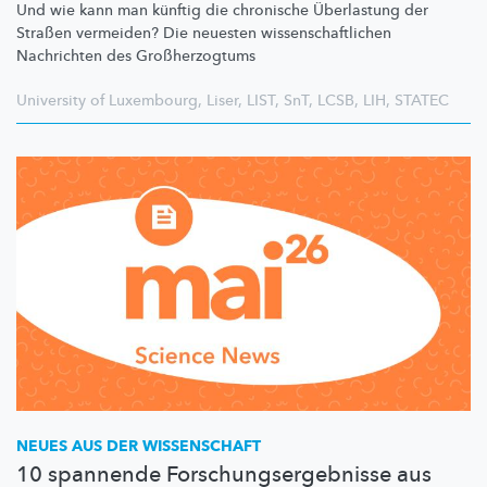
Und wie kann man künftig die chronische Überlastung der
Straßen vermeiden? Die neuesten
wissenschaftlichen
Nachrichten des
Großherzogtums
University of Luxembourg
,
Liser
,
LIST
,
SnT
,
LCSB
,
LIH
,
STATEC
NEUES AUS DER WISSENSCHAFT
10 spannende Forschungsergebnisse aus