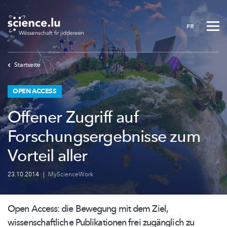
Skip
to
FR
main
content
Startseite
OPEN ACCESS
Offener Zugriff auf
Forschungsergebnisse zum
Vorteil aller
23.10.2014
|
MyScienceWork
Open Access: die Bewegung mit dem Ziel,
wissenschaftliche
Publikationen frei zugänglich zu