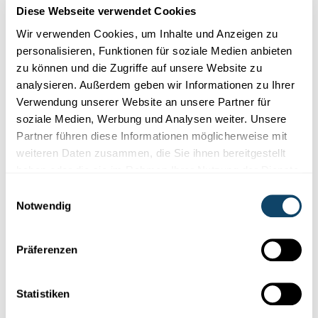
Diese Webseite verwendet Cookies
Wir verwenden Cookies, um Inhalte und Anzeigen zu
personalisieren, Funktionen für soziale Medien anbieten
Forschung in Luxemburg
zu können und die Zugriffe auf unsere Website zu
analysieren. Außerdem geben wir Informationen zu Ihrer
GESUNDHEIT
Verwendung unserer Website an unsere Partner für
Welche Auswirkung hat die Trennung der
soziale Medien, Werbung und Analysen weiter. Unsere
Eltern auf das Körpergewicht ihrer Kinder?
Partner führen diese Informationen möglicherweise mit
weiteren Daten zusammen, die Sie ihnen bereitgestellt
Forscher aus Luxemburg und London haben festgestellt: Nach
einer Trennung der Eltern steigt der
Body-Mass-Index
(BMI)
haben oder die sie im Rahmen Ihrer Nutzung der Dienste
de...
gesammelt haben.
Einwilligungsauswahl
Liser
Notwendig
Präferenzen
Statistiken