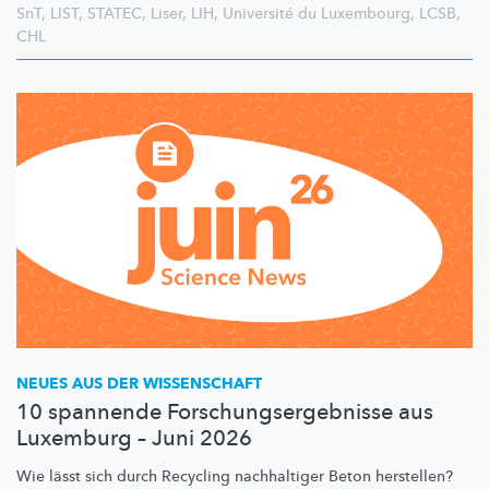
SnT
,
LIST
,
STATEC
,
Liser
,
LIH
,
Université du Luxembourg
,
LCSB
,
CHL
NEUES AUS DER WISSENSCHAFT
10 spannende Forschungsergebnisse aus
Luxemburg – Juni 2026
Wie lässt sich durch Recycling nachhaltiger Beton herstellen?