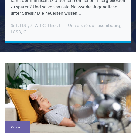
Kann der Klimaschutz Unternehmen helfen, Energiekosten
zu sparen? Und setzen soziale Netzwerke Jugendliche
unter Stress? Die neuesten wissen...
SnT
,
LIST
,
STATEC
,
Liser
,
LIH
,
Université du Luxembourg
,
LCSB
,
CHL
Wissen