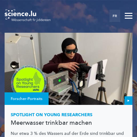
Skip
to
FR
main
content
Forscher-Portraits
SPOTLIGHT ON YOUNG RESEARCHERS
Meerwasser trinkbar machen
Nur etwa 3 % des Wassers auf der Erde sind trinkbar und