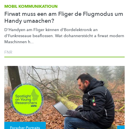
MOBIL KOMMUNIKATIOUN
Firwat muss een am Fliger de Flugmodus um
Handy umaachen?
D'Handyen am Fliger kënnen
d'Bordelektronik
an
d'Funkreseaue beaflossen. Wat
dohannerstécht
a firwat modern
Maschinnen h...
FNR
Forscher-Portraits