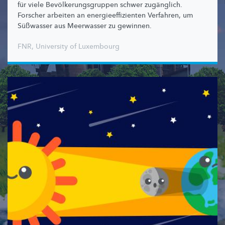
für viele
Bevölkerungsgruppen
schwer zugänglich.
Forscher arbeiten an
energieeffizienten
Verfahren, um
Süßwasser aus Meerwasser zu gewinnen.
FNR
,
University of Luxembourg