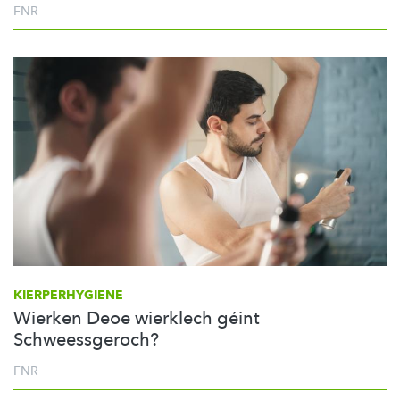
FNR
KIERPERHYGIENE
Wierken Deoe wierklech géint
Schweessgeroch?
FNR