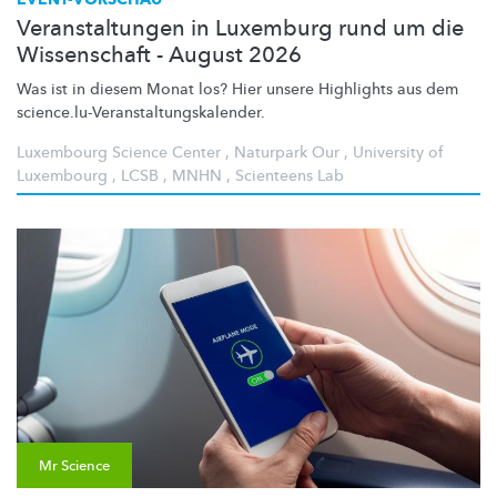
Veranstaltungen in Luxemburg rund um die
Wissenschaft - August 2026
Was ist in diesem Monat los? Hier unsere Highlights aus dem
science.lu-Veranstaltungskalender.
Luxembourg Science Center
,
Naturpark Our
,
University of
Luxembourg
,
LCSB
,
MNHN
,
Scienteens Lab
Mr Science