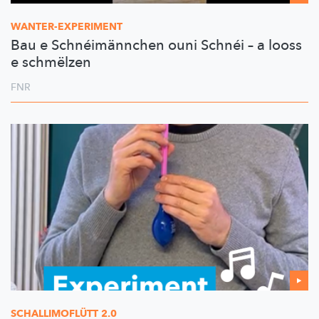
WANTER-EXPERIMENT
Bau e Schnéimännchen ouni Schnéi – a looss
e schmëlzen
FNR
SCHALLIMOFLÜTT
2.0