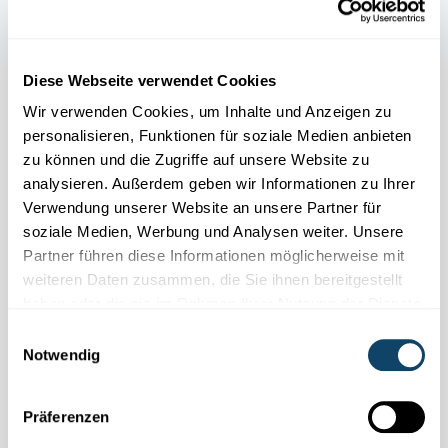
Diese Webseite verwendet Cookies
Wir verwenden Cookies, um Inhalte und Anzeigen zu
personalisieren, Funktionen für soziale Medien anbieten
zu können und die Zugriffe auf unsere Website zu
analysieren. Außerdem geben wir Informationen zu Ihrer
Verwendung unserer Website an unsere Partner für
soziale Medien, Werbung und Analysen weiter. Unsere
Partner führen diese Informationen möglicherweise mit
weiteren Daten zusammen, die Sie ihnen bereitgestellt
haben oder die sie im Rahmen Ihrer Nutzung der Dienste
WEIHNACHTS-EXPERIMENT
Bastele einen tanzenden Weihnachtsbaum –
gesammelt haben.
Einwilligungsauswahl
mit einem Elektromotor
Notwendig
FNR
Präferenzen